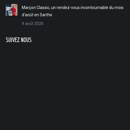
L'interview du jour du 6 avril - Les Playmobil investissent le château du Lude jusqu'au 3 mai
Marçon Classic, un rendez-vous incontournable du mois
L'interview du jour du 3 avril - Les animations pour Pâques par l'UCIA de Vaas
d’août en Sarthe
4 août 2026
L'interview du jour du 2 avril - La création du Aubigné-Racan billard club
L'interview du jour du 1er avril - Elodie Trassard, consultante en évolution professionnelle exclusivement dédiée aux mamans
SUIVEZ NOUS
L'interview du jour du 31 mars - L'évènement "Tous au compost" par le Syndicat mixte du Val de Loir
L'interview du jour du 30 mars - La création par Adrien Canta de son auto-entreprise "Auto'Mobilier Services" à Aubigné-Racan
L'interview du jour du 27 mars - Le guide touristique 2026 de la communauté de communes Gatine Racan
L'interview du jour du 26 mars - L'Art de se retrouver : Médiation artistique & Gestalt par Valérie Cochereau
L'interview du jour du 25 mars - La fête du court métrage aux Moulins de Paillard du 27 au 29 mars
L'interview du jour du 24 mars - L'installation du conseil municipal d'Aubigné-Racan, Nicolas Mourier élu maire
L'interview du jour du 23 mars - Coup de Fouée : L’aventure gourmande de Mehdi Kaddour