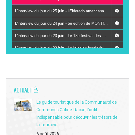
L'interview du jour du 25 juin - l'Eldorado americana festival à Vancé le 27 juin
L'interview du jour du 24 juin - 5e édition de MONTfestiVAL du 26 au 28 juin à Montval-sur-Loir
L'interview du jour du 23 juin - Le 18e festival des Kampagn'arts à Saint-Paterne-Racan les 26 et 27 juin
L'interview du jour du 22 juin - La Mission locale fait se rencontrer des jeunes et des chefs d'entreprises autour du sport
L'interview du jour du 19 juin - La 3e Fête du livre jeunesse du réseau Odyssée s'installe à Vaas le 8 juillet
L'interview du jour du 18 juin - Immersion et solidarité : le centre de secours de La Chartre-sur-le-Loir ouvre ses portes au public ce samedi
L'interview du jour du 17 juin - Clément Buissot, le scientifique devenu passeur de vins au bar "Le Jasnières" à La Chartre
ACTUALITÉS
L'interview du jour du 16 juin - Brocante, café et complicité familiale : immersion au cœur du Grenier de Victoria au Lude
Le guide touristique de la Communauté de
Communes Gâtine-Racan, l’outil
L'interview du jour du 15 juin - Aux Berges du Lac : L'institution de l'été à la base de loisirs de Mansigné fête sa 12e saison
indispensable pour découvrir les trésors de
L'interview du jour du 12 juin - Les rendez-vous 2026 avec la guinguette des 3 moulins à Vouvray-sur-Loir
la Touraine
6 août 2026
L'interview du jour du 11 juin - La fête des fouées au moulin de Rotrou à Vaas le dimanche 14 juin