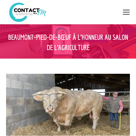
BEAUMONT-PIED-DE-BŒUF À L’HONNEUR AU SALON
DE L’AGRICULTURE