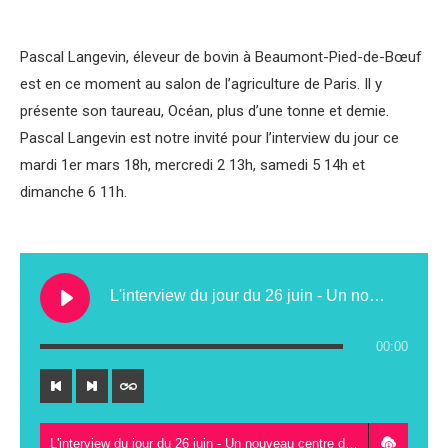
Pascal Langevin, éleveur de bovin à Beaumont-Pied-de-Bœuf
est en ce moment au salon de l’agriculture de Paris. Il y
présente son taureau, Océan, plus d’une tonne et demie.
Pascal Langevin est notre invité pour l’interview du jour ce
mardi 1er mars 18h, mercredi 2 13h, samedi 5 14h et
dimanche 6 11h.
L'interview du jour du 26 juin - Un nouveau centre de contrôle technique au Lude
00:00
L'interview du jour du 26 juin - Un nouveau centre de contrôle technique au Lude