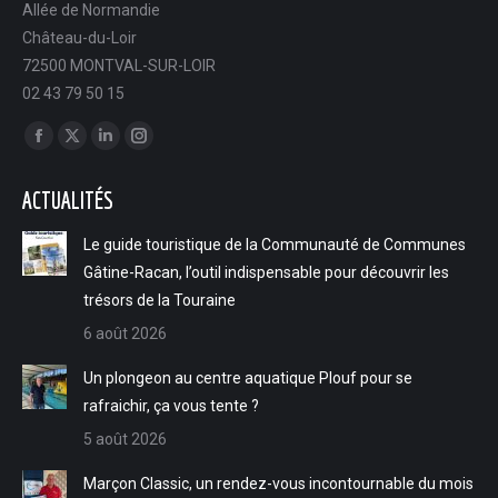
Allée de Normandie
Château-du-Loir
72500 MONTVAL-SUR-LOIR
02 43 79 50 15
Trouvez nous sur :
Facebook
X
LinkedIn
Instagram
page
page
page
page
ACTUALITÉS
opens
opens
opens
opens
in
in
in
in
Le guide touristique de la Communauté de Communes
new
new
new
new
Gâtine-Racan, l’outil indispensable pour découvrir les
window
window
window
window
trésors de la Touraine
6 août 2026
Un plongeon au centre aquatique Plouf pour se
rafraichir, ça vous tente ?
5 août 2026
Marçon Classic, un rendez-vous incontournable du mois