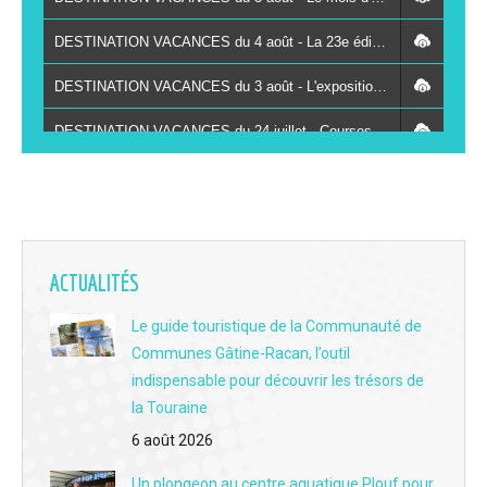
DESTINATION VACANCES du 4 août - La 23e édition de Marçon Classic les 8 et 9 août
DESTINATION VACANCES du 3 août - L'exposition "L'arbre de la petite graine à la vieille branche" à Carnuta à Jupilles
DESTINATION VACANCES du 24 juillet - Courses hippiques de Château-du-Loir : les coulisses de la 119e édition
DESTINATION VACANCES du 23 juillet - La Chartre-sur-le-Loir : échange et dégustation au cœur du 1ᵉʳ marché des vignerons à la Maison du Tourisme et du Vignoble
DESTINATION VACANCES du 22 juillet - Le centre social du Val du Loir invite les habitants à révéler leurs talents lors de "Parc en fête", ce vendredi
DESTINATION VACANCES du 21 juillet - La Mine bleue : immersion à 126 mètres sous terre au coeur de l'histoire de l'ardoise
ACTUALITÉS
DESTINATION VACANCES du 20 juillet - La SDPA de Montval-sur-Loir lance un appel aux dons pour ses nombreux chatons accueillis
Le guide touristique de la Communauté de
Communes Gâtine-Racan, l’outil
DESTINATION VACANCES du 17 juillet - Patrimoine, spectacles et animations : Vaas célèbre les 20 ans du pays d'art et d'histoire
indispensable pour découvrir les trésors de
DESTINATION VACANCES du 16 juillet - Embarquement immédiat au muséotrain de Semur-en-Vallon
la Touraine
6 août 2026
DESTINATION VACANCES du 15 juillet - Mansigné Legend Motors 2026 : Voitures anciennes, motos de collection et parfum de « Dolce Vita » ce dimanche 19 juillet
Un plongeon au centre aquatique Plouf pour