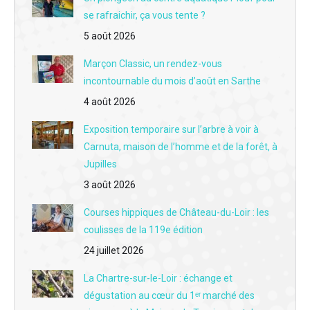
DESTINATION VACANCES du 14 juillet - "Aux berges du lac" : Vivez la demi-finale France-Espagne au bord de l'eau à Mansigné
se rafraichir, ça vous tente ?
DESTINATION VACANCES du 13 juillet - Le Sapycific'Zoo de Spay enrichit son parcours de visite avec une nouvelle volière immersive consacrée à L'Océanie
5 août 2026
DESTINATION VACANCES du 10 juillet - Au Lude, le dernier grand château de la Loire encore habité célèbre la Fête de la confiture
Marçon Classic, un rendez-vous
incontournable du mois d’août en Sarthe
DESTINATION VACANCES du 9 juillet - Le Bioparc de Doué-la-Fontaine : une aventure humaine au service du vivant
4 août 2026
DESTINATION VACANCES DU 8 juillet - Peintres, sculpteurs, photographes : 14 talents à découvrir en Vallée du Loir ce week-end
Exposition temporaire sur l’arbre à voir à
DESTINATION VACANCES du 7 juillet - Vallée du Loir : 70 rendez-vous et un 20e anniversaire pour vibrer tout l'été
Carnuta, maison de l’homme et de la forêt, à
Jupilles
DESTINATION VACANCES du 6 juillet - Fini les voitures figées : découvrez le M24, le nouveau musée immersif du sport automobile au Mans
3 août 2026
Courses hippiques de Château-du-Loir : les
coulisses de la 119e édition
24 juillet 2026
La Chartre-sur-le-Loir : échange et
dégustation au cœur du 1ᵉʳ marché des