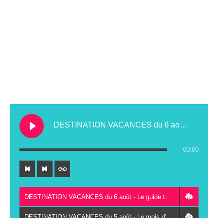
DESTINATION VACANCES du 6 août - Le guide touristique de la communauté de communes Gatine Racan
00:00
DESTINATION VACANCES du 6 août - Le guide touristique de la communauté de communes Gatine Racan
DESTINATION VACANCES du 5 août - Le mois d'août au centre aquatique Plouf à Montval-sur-Loir