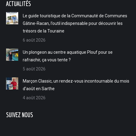
ACTUALITÉS
opens
opens
opens
opens
in
in
in
in
Le guide touristique de la Communauté de Communes
new
new
new
new
Gâtine-Racan, l’outil indispensable pour découvrir les
window
window
window
window
trésors de la Touraine
6 août 2026
Un plongeon au centre aquatique Plouf pour se
rafraichir, ça vous tente ?
5 août 2026
Marçon Classic, un rendez-vous incontournable du mois
d’août en Sarthe
4 août 2026
SUIVEZ NOUS