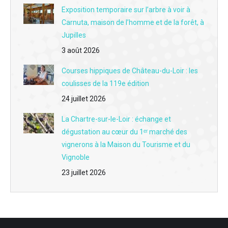
Exposition temporaire sur l’arbre à voir à
DESTINATION VACANCES du 7 juillet - Vallée du Loir : 70 rendez-vous et un 20e anniversaire pour vibrer tout l'été
Carnuta, maison de l’homme et de la forêt, à
Jupilles
DESTINATION VACANCES du 6 juillet - Fini les voitures figées : découvrez le M24, le nouveau musée immersif du sport automobile au Mans
3 août 2026
Courses hippiques de Château-du-Loir : les
coulisses de la 119e édition
24 juillet 2026
La Chartre-sur-le-Loir : échange et
dégustation au cœur du 1ᵉʳ marché des
vignerons à la Maison du Tourisme et du
Vignoble
23 juillet 2026