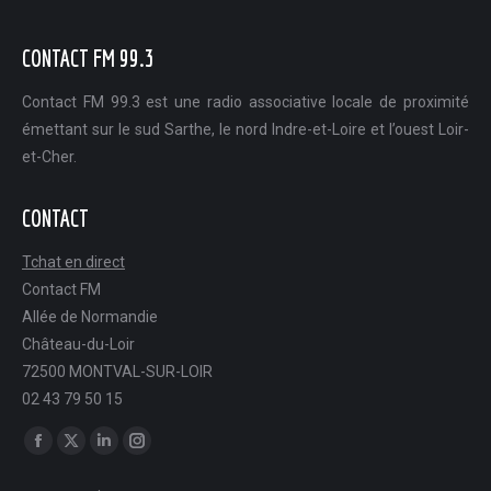
CONTACT FM 99.3
Contact FM 99.3 est une radio associative locale de proximité
émettant sur le sud Sarthe, le nord Indre-et-Loire et l’ouest Loir-
et-Cher.
CONTACT
Tchat en direct
Contact FM
Allée de Normandie
Château-du-Loir
72500 MONTVAL-SUR-LOIR
02 43 79 50 15
Trouvez nous sur :
Facebook
X
LinkedIn
Instagram
page
page
page
page