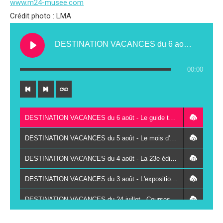
www.m24-musee.com
Crédit photo : LMA
DESTINATION VACANCES du 6 août - Le guide touristique de la communauté de communes Gatine Racan
00:00
DESTINATION VACANCES du 6 août - Le guide touristique de la communauté de communes Gatine Racan
DESTINATION VACANCES du 5 août - Le mois d'août au centre aquatique Plouf à Montval-sur-Loir
DESTINATION VACANCES du 4 août - La 23e édition de Marçon Classic les 8 et 9 août
DESTINATION VACANCES du 3 août - L'exposition "L'arbre de la petite graine à la vieille branche" à Carnuta à Jupilles
DESTINATION VACANCES du 24 juillet - Courses hippiques de Château-du-Loir : les coulisses de la 119e édition
DESTINATION VACANCES du 23 juillet - La Chartre-sur-le-Loir : échange et dégustation au cœur du 1ᵉʳ marché des vignerons à la Maison du Tourisme et du Vignoble