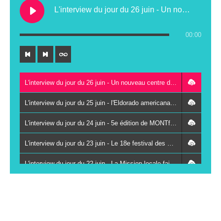
L'interview du jour du 26 juin - Un nouveau centre de contrôle technique au Lude
00:00
L'interview du jour du 26 juin - Un nouveau centre de contrôle technique au Lude
L'interview du jour du 25 juin - l'Eldorado americana festival à Vancé le 27 juin
L'interview du jour du 24 juin - 5e édition de MONTfestiVAL du 26 au 28 juin à Montval-sur-Loir
L'interview du jour du 23 juin - Le 18e festival des Kampagn'arts à Saint-Paterne-Racan les 26 et 27 juin
L'interview du jour du 22 juin - La Mission locale fait se rencontrer des jeunes et des chefs d'entreprises autour du sport
L'interview du jour du 19 juin - La 3e Fête du livre jeunesse du réseau Odyssée s'installe à Vaas le 8 juillet
L'interview du jour du 18 juin - Immersion et solidarité : le centre de secours de La Chartre-sur-le-Loir ouvre ses portes au public ce samedi