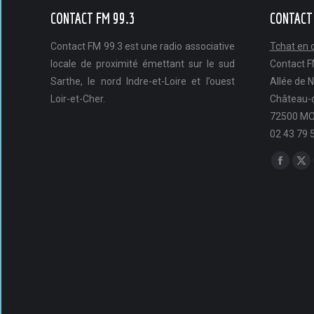
CONTACT FM 99.3
CONTACT
Contact FM 99.3 est une radio associative
Tchat en d
locale de proximité émettant sur le sud
Contact 
DES LIVRES ET VOUS du jeudi 22 janvier - Une dose de le
Sarthe, le nord Indre-et-Loire et l’ouest
Allée de 
Loir-et-Cher.
Château-d
72500 MO
DES LIVRES ET VOUS du jeudi 18 décembre - La sélection d
02 43 79 
Trouvez n
DES LIVRES ET VOUS du jeudi 11 décembre - Dans la malle
Facebo
X
page
pa
opens
op
in
in
new
ne
window
wi
DES LIVRES ET VOUS du jeudi 11 septembre - Les coups de 