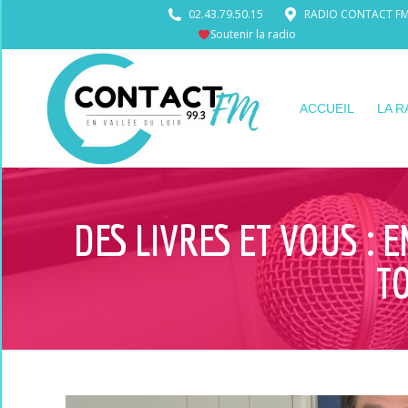
02.43.79.50.15
RADIO CONTACT FM •
Soutenir la radio
ACCUEIL
LA R
DES LIVRES ET VOUS : 
T