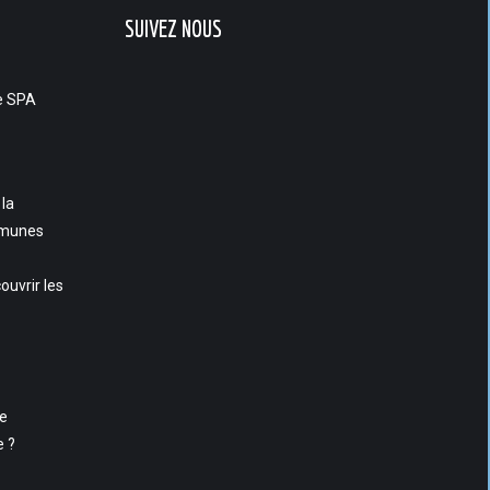
SUIVEZ NOUS
e SPA
 la
munes
ouvrir les
se
e ?