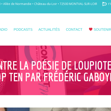
 Allée de Normandie • Château-du-Loir • 72500 MONTVAL-SUR-LOIR
t'
ADIO
PODCASTS
ACTUALITÉS
CONTACT
SOUTENIR
ENTRE LA POÉSIE DE LOUPIOTE
OP TEN PAR FRÉDÉRIC GABOY