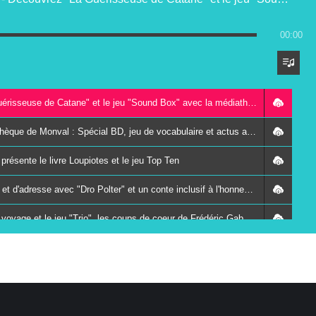
00:00
DES LIVRES ET VOUS du jeudi 18 juin - Découvrez "La Guérisseuse de Catane" et le jeu "Sound Box" avec la médiathèque Simone Veil de Mayet
DES LIVRES ET VOUS du jeudi 11 juin - Bibliothèque-ludothèque de Monval : Spécial BD, jeu de vocabulaire et actus avant les vacances !
sente le livre Loupiotes et le jeu Top Ten
DES LIVRES ET VOUS du jeudi 14 mai - Un jeu de rapidité et d'adresse avec "Dro Polter" et un conte inclusif à l'honneur de la bibliothèque de Montval
DES LIVRES ET VOUS du jeudi 23 avril - Une invitation au voyage et le jeu "Trio", les coups de coeur de Frédéric Gaboyer
DES LIVRES ET VOUS du jeudi 16 avril - Deux contes inclusifs et le jeu Boo party présentés par la bibliothèque de Montval
r présente Jean Jambe et Odin
DES LIVRES ET VOUS du jeudi 12 mars - Un jeu d'ambiance et un album poétique présentés par la bibliothèque-ludothèque de Montval-sur-Loir