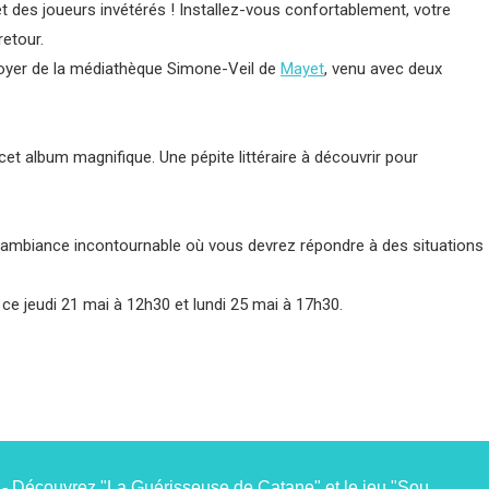
des joueurs invétérés ! Installez-vous confortablement, votre
retour.
aboyer de la médiathèque Simone-Veil de
Mayet
, venu avec deux
cet album magnifique. Une pépite littéraire à découvrir pour
d’ambiance incontournable où vous devrez répondre à des situations
ce jeudi 21 mai à 12h30 et lundi 25 mai à 17h30.
DES LIVRES ET VOUS du jeudi 18 juin - Découvrez "La Guérisseuse de Catane" et le jeu "Sound Box" avec la médiathèque Simone Veil de Mayet