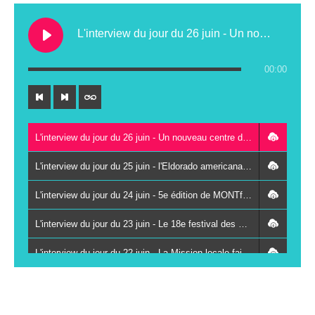
L'interview du jour du 26 juin - Un nouveau centre de contrôle technique au Lude
00:00
L'interview du jour du 26 juin - Un nouveau centre de contrôle technique au Lude
L'interview du jour du 25 juin - l'Eldorado americana festival à Vancé le 27 juin
L'interview du jour du 24 juin - 5e édition de MONTfestiVAL du 26 au 28 juin à Montval-sur-Loir
L'interview du jour du 23 juin - Le 18e festival des Kampagn'arts à Saint-Paterne-Racan les 26 et 27 juin
L'interview du jour du 22 juin - La Mission locale fait se rencontrer des jeunes et des chefs d'entreprises autour du sport
L'interview du jour du 19 juin - La 3e Fête du livre jeunesse du réseau Odyssée s'installe à Vaas le 8 juillet
L'interview du jour du 18 juin - Immersion et solidarité : le centre de secours de La Chartre-sur-le-Loir ouvre ses portes au public ce samedi