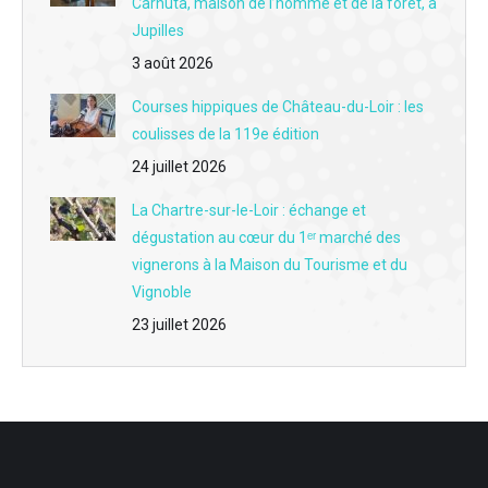
Carnuta, maison de l’homme et de la forêt, à
Jupilles
L'interview du jour du 2 juin - Association Coeur de soi : Rompre l'isolement pour redonner de la douceur à l'après-cancer
3 août 2026
L'interview du jour du 1er juin - Label "Éco-Défis" : Céline Esnault insuffle un vent vert sur la coiffure à Montval
Courses hippiques de Château-du-Loir : les
L'interview du jour du 29 mai - L'entente et la future fusion des clubs de football AS Vaas et SC Luceau
coulisses de la 119e édition
24 juillet 2026
L'interview du jour du 28 mai - La formation pour les aidants mise en place en juin par France Alzheimer Sarthe
La Chartre-sur-le-Loir : échange et
L'interview du jour du 27 mai - L'ouverture de la boutique "Le Carré privé d'Alex" à Montval-sur-Loir
dégustation au cœur du 1ᵉʳ marché des
L'interview du jour du 26 mai - La saison 2026 de l'association des amis de la chapelle Sainte Cécile à Flée
vignerons à la Maison du Tourisme et du
Vignoble
L'interview du jour du 25 mai - Le festival Culturissimo accueille Thibault de Montalembert jeudi 28 mai à La Castélorienne à Montval-sur-Loir
23 juillet 2026
L'interview du jour du 22 mai - Evénement : La Fête mondiale du jeu s'invite au Lude vendredi 29 mai
L'interview du jour du 21 mai - Boulangerie Duval & fils à La Chartre : Des artisans en or pour la meilleure baguette tradition de la Sarthe
L'interview du jour du 20 mai - Mayet : Le Festival du 34 pousse les murs et investit le coeur de la commune dimanche 24 mai
L'interview du jour du 19 mai - Accompagner les premières règles sans peur ni tabou grâce à Les Debbi's