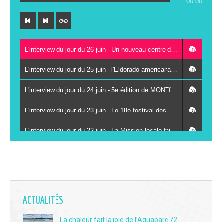
00:00
L'interview du jour du 26 juin - Un nouveau centre de contrôle technique au Lude
L'interview du jour du 25 juin - l'Eldorado americana festival à Vancé le 27 juin
L'interview du jour du 24 juin - 5e édition de MONTfestiVAL du 26 au 28 juin à Montval-sur-Loir
L'interview du jour du 23 juin - Le 18e festival des Kampagn'arts à Saint-Paterne-Racan les 26 et 27 juin
L'interview du jour du 22 juin - La Mission locale fait se rencontrer des jeunes et des chefs d'entreprises autour du sport
L'interview du jour du 19 juin - La 3e Fête du livre jeunesse du réseau Odyssée s'installe à Vaas le 8 juillet
L'interview du jour du 18 juin - Immersion et solidarité : le centre de secours de La Chartre-sur-le-Loir ouvre ses portes au public ce samedi
L'interview du jour du 17 juin - Clément Buissot, le scientifique devenu passeur de vins au bar "Le Jasnières" à La Chartre
ACTUALITÉS
L'interview du jour du 16 juin - Brocante, café et complicité familiale : immersion au cœur du Grenier de Victoria au Lude
La chaleur fait la joie de l’Aquaparc 72