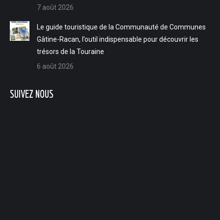
7 août 2026
L'interview du jour du 8 avril - Partez à la découverte de l'histoire du patrimoine de Courdemanche dimanche 12 avril
Le guide touristique de la Communauté de Communes
L'interview du jour du 7 avril - Enzo Agostini, le magicien ludois qui bouscule nos certitudes
Gâtine-Racan, l’outil indispensable pour découvrir les
trésors de la Touraine
L'interview du jour du 6 avril - Les Playmobil investissent le château du Lude jusqu'au 3 mai
6 août 2026
L'interview du jour du 3 avril - Les animations pour Pâques par l'UCIA de Vaas
SUIVEZ NOUS
L'interview du jour du 2 avril - La création du Aubigné-Racan billard club
L'interview du jour du 1er avril - Elodie Trassard, consultante en évolution professionnelle exclusivement dédiée aux mamans
L'interview du jour du 31 mars - L'évènement "Tous au compost" par le Syndicat mixte du Val de Loir
L'interview du jour du 30 mars - La création par Adrien Canta de son auto-entreprise "Auto'Mobilier Services" à Aubigné-Racan
L'interview du jour du 27 mars - Le guide touristique 2026 de la communauté de communes Gatine Racan
L'interview du jour du 26 mars - L'Art de se retrouver : Médiation artistique & Gestalt par Valérie Cochereau
L'interview du jour du 25 mars - La fête du court métrage aux Moulins de Paillard du 27 au 29 mars