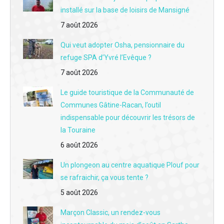
installé sur la base de loisirs de Mansigné
L'interview du jour du 15 juin - Aux Berges du Lac : L'institution de l'été à la base de loisirs de Mansigné fête sa 12e saison
7 août 2026
L'interview du jour du 12 juin - Les rendez-vous 2026 avec la guinguette des 3 moulins à Vouvray-sur-Loir
Qui veut adopter Osha, pensionnaire du
L'interview du jour du 11 juin - La fête des fouées au moulin de Rotrou à Vaas le dimanche 14 juin
refuge SPA d’Yvré l’Evêque ?
L'interview du jour du 10 juin - Un nouveau chantier international Concordia à Aubigné-Racan du 2 au 23 juillet
7 août 2026
L'interview du jour du 9 juin - La 3e édition du festival des bières artisanales au Lude samedi 13 juin
Le guide touristique de la Communauté de
Communes Gâtine-Racan, l’outil
L'interview du jour du 8 juin - Réouverture de "l'Auberge de Beaumont" à Beaumont-Pied-de-Boeuf
indispensable pour découvrir les trésors de
la Touraine
L'interview du jour du 5 juin - Lhomme : Quatre cochons Kunekune au chevet des vignes escarpées d'Adrien Lainault
6 août 2026
L'interview du jour du 4 juin - Fête des caves à Montabon : L'aventure vous attend dimanche 7 juin avec "La cale de coude"
Un plongeon au centre aquatique Plouf pour
L'interview du jour du 3 juin - Château du Lude : Rencontre avec Barbara de Nicolaÿ avant la 32e Fête des Jardiniers
se rafraichir, ça vous tente ?
5 août 2026
L'interview du jour du 2 juin - Association Coeur de soi : Rompre l'isolement pour redonner de la douceur à l'après-cancer
Marçon Classic, un rendez-vous
L'interview du jour du 1er juin - Label "Éco-Défis" : Céline Esnault insuffle un vent vert sur la coiffure à Montval