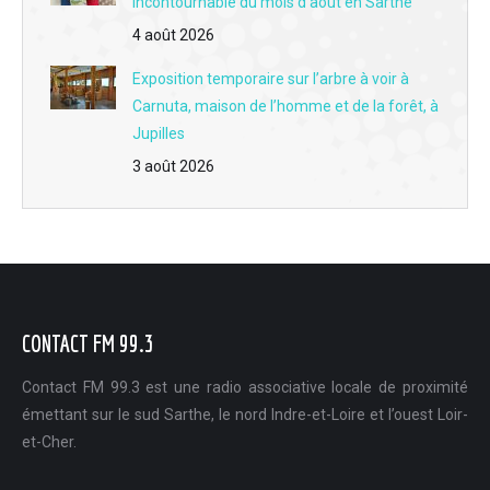
incontournable du mois d’août en Sarthe
L'interview du jour du 29 mai - L'entente et la future fusion des clubs de football AS Vaas et SC Luceau
4 août 2026
L'interview du jour du 28 mai - La formation pour les aidants mise en place en juin par France Alzheimer Sarthe
Exposition temporaire sur l’arbre à voir à
Carnuta, maison de l’homme et de la forêt, à
L'interview du jour du 27 mai - L'ouverture de la boutique "Le Carré privé d'Alex" à Montval-sur-Loir
Jupilles
L'interview du jour du 26 mai - La saison 2026 de l'association des amis de la chapelle Sainte Cécile à Flée
3 août 2026
L'interview du jour du 25 mai - Le festival Culturissimo accueille Thibault de Montalembert jeudi 28 mai à La Castélorienne à Montval-sur-Loir
L'interview du jour du 22 mai - Evénement : La Fête mondiale du jeu s'invite au Lude vendredi 29 mai
L'interview du jour du 21 mai - Boulangerie Duval & fils à La Chartre : Des artisans en or pour la meilleure baguette tradition de la Sarthe
CONTACT FM 99.3
L'interview du jour du 20 mai - Mayet : Le Festival du 34 pousse les murs et investit le coeur de la commune dimanche 24 mai
L'interview du jour du 19 mai - Accompagner les premières règles sans peur ni tabou grâce à Les Debbi's
Contact FM 99.3 est une radio associative locale de proximité
émettant sur le sud Sarthe, le nord Indre-et-Loire et l’ouest Loir-
L'interview du jour du 18 mai - Le goût du fait maison et de la convivialité restent au menu du P'tit Verneil
et-Cher.
L'interview du jour du 8 mai - Participez à la consultation publique sur la mobilité de demain en Sud Sarthe