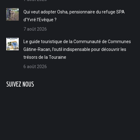
L'interview du jour du 10 avril - La brasserie Pique-prune du Lude poursuit son ascension
Qui veut adopter Osha, pensionnaire du refuge SPA
d’Yvré l’Evêque ?
L'interview du jour du 9 avril - Entreprendre avec Guy Demarle : L'accompagnement sur-mesure de Landeline Chaigneau
7 août 2026
L'interview du jour du 8 avril - Partez à la découverte de l'histoire du patrimoine de Courdemanche dimanche 12 avril
Le guide touristique de la Communauté de Communes
L'interview du jour du 7 avril - Enzo Agostini, le magicien ludois qui bouscule nos certitudes
Gâtine-Racan, l’outil indispensable pour découvrir les
trésors de la Touraine
L'interview du jour du 6 avril - Les Playmobil investissent le château du Lude jusqu'au 3 mai
6 août 2026
L'interview du jour du 3 avril - Les animations pour Pâques par l'UCIA de Vaas
SUIVEZ NOUS
L'interview du jour du 2 avril - La création du Aubigné-Racan billard club
L'interview du jour du 1er avril - Elodie Trassard, consultante en évolution professionnelle exclusivement dédiée aux mamans
L'interview du jour du 31 mars - L'évènement "Tous au compost" par le Syndicat mixte du Val de Loir
L'interview du jour du 30 mars - La création par Adrien Canta de son auto-entreprise "Auto'Mobilier Services" à Aubigné-Racan
L'interview du jour du 27 mars - Le guide touristique 2026 de la communauté de communes Gatine Racan