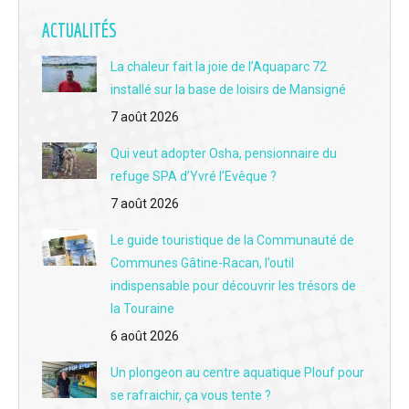
L'interview du jour du 17 juin - Clément Buissot, le scientifique devenu passeur de vins au bar "Le Jasnières" à La Chartre
ACTUALITÉS
L'interview du jour du 16 juin - Brocante, café et complicité familiale : immersion au cœur du Grenier de Victoria au Lude
La chaleur fait la joie de l’Aquaparc 72
installé sur la base de loisirs de Mansigné
L'interview du jour du 15 juin - Aux Berges du Lac : L'institution de l'été à la base de loisirs de Mansigné fête sa 12e saison
7 août 2026
L'interview du jour du 12 juin - Les rendez-vous 2026 avec la guinguette des 3 moulins à Vouvray-sur-Loir
Qui veut adopter Osha, pensionnaire du
L'interview du jour du 11 juin - La fête des fouées au moulin de Rotrou à Vaas le dimanche 14 juin
refuge SPA d’Yvré l’Evêque ?
L'interview du jour du 10 juin - Un nouveau chantier international Concordia à Aubigné-Racan du 2 au 23 juillet
7 août 2026
L'interview du jour du 9 juin - La 3e édition du festival des bières artisanales au Lude samedi 13 juin
Le guide touristique de la Communauté de
Communes Gâtine-Racan, l’outil
L'interview du jour du 8 juin - Réouverture de "l'Auberge de Beaumont" à Beaumont-Pied-de-Boeuf
indispensable pour découvrir les trésors de
la Touraine
L'interview du jour du 5 juin - Lhomme : Quatre cochons Kunekune au chevet des vignes escarpées d'Adrien Lainault
6 août 2026
L'interview du jour du 4 juin - Fête des caves à Montabon : L'aventure vous attend dimanche 7 juin avec "La cale de coude"
Un plongeon au centre aquatique Plouf pour
L'interview du jour du 3 juin - Château du Lude : Rencontre avec Barbara de Nicolaÿ avant la 32e Fête des Jardiniers
se rafraichir, ça vous tente ?