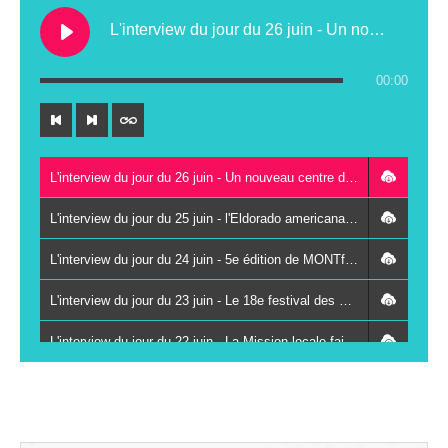
L'interview du jour du 26 juin - Un nouveau centre de contrôle technique au Lude
00:00
L'interview du jour du 26 juin - Un nouveau centre de contrôle technique au Lude
L'interview du jour du 25 juin - l'Eldorado americana festival à Vancé le 27 juin
L'interview du jour du 24 juin - 5e édition de MONTfestiVAL du 26 au 28 juin à Montval-sur-Loir
L'interview du jour du 23 juin - Le 18e festival des Kampagn'arts à Saint-Paterne-Racan les 26 et 27 juin
L'interview du jour du 22 juin - La Mission locale fait se rencontrer des jeunes et des chefs d'entreprises autour du sport
L'interview du jour du 19 juin - La 3e Fête du livre jeunesse du réseau Odyssée s'installe à Vaas le 8 juillet
L'interview du jour du 18 juin - Immersion et solidarité : le centre de secours de La Chartre-sur-le-Loir ouvre ses portes au public ce samedi