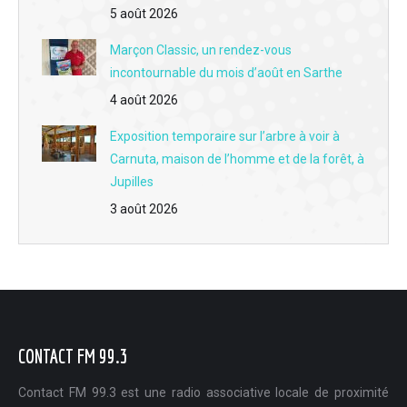
5 août 2026
L'interview du jour du 2 juin - Association Coeur de soi : Rompre l'isolement pour redonner de la douceur à l'après-cancer
Marçon Classic, un rendez-vous
L'interview du jour du 1er juin - Label "Éco-Défis" : Céline Esnault insuffle un vent vert sur la coiffure à Montval
incontournable du mois d’août en Sarthe
L'interview du jour du 29 mai - L'entente et la future fusion des clubs de football AS Vaas et SC Luceau
4 août 2026
L'interview du jour du 28 mai - La formation pour les aidants mise en place en juin par France Alzheimer Sarthe
Exposition temporaire sur l’arbre à voir à
Carnuta, maison de l’homme et de la forêt, à
L'interview du jour du 27 mai - L'ouverture de la boutique "Le Carré privé d'Alex" à Montval-sur-Loir
Jupilles
L'interview du jour du 26 mai - La saison 2026 de l'association des amis de la chapelle Sainte Cécile à Flée
3 août 2026
L'interview du jour du 25 mai - Le festival Culturissimo accueille Thibault de Montalembert jeudi 28 mai à La Castélorienne à Montval-sur-Loir
L'interview du jour du 22 mai - Evénement : La Fête mondiale du jeu s'invite au Lude vendredi 29 mai
L'interview du jour du 21 mai - Boulangerie Duval & fils à La Chartre : Des artisans en or pour la meilleure baguette tradition de la Sarthe
CONTACT FM 99.3
L'interview du jour du 20 mai - Mayet : Le Festival du 34 pousse les murs et investit le coeur de la commune dimanche 24 mai
L'interview du jour du 19 mai - Accompagner les premières règles sans peur ni tabou grâce à Les Debbi's
Contact FM 99.3 est une radio associative locale de proximité