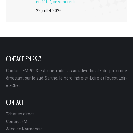
L'interview du jour du 26 mai - La saison 2026 de l'association des amis de la chapelle Sainte Cécile à Flée
en fête”, ce vendredi
22 juillet 2026
L'interview du jour du 25 mai - Le festival Culturissimo accueille Thibault de Montalembert jeudi 28 mai à La Castélorienne à Montval-sur-Loir
L'interview du jour du 22 mai - Evénement : La Fête mondiale du jeu s'invite au Lude vendredi 29 mai
L'interview du jour du 21 mai - Boulangerie Duval & fils à La Chartre : Des artisans en or pour la meilleure baguette tradition de la Sarthe
L'interview du jour du 20 mai - Mayet : Le Festival du 34 pousse les murs et investit le coeur de la commune dimanche 24 mai
CONTACT FM 99.3
L'interview du jour du 19 mai - Accompagner les premières règles sans peur ni tabou grâce à Les Debbi's
Contact FM 99.3 est une radio associative locale de proximité
L'interview du jour du 18 mai - Le goût du fait maison et de la convivialité restent au menu du P'tit Verneil
émettant sur le sud Sarthe, le nord Indre-et-Loire et l’ouest Loir-
et-Cher.
L'interview du jour du 8 mai - Participez à la consultation publique sur la mobilité de demain en Sud Sarthe
L'interview du jour du 7 mai - Base de loisirs de Mansigné : une saison 2026 pleine de nouveautés
CONTACT
L'interview du jour du 6 mai - Les visites guidées sur le patrimoine artistique et religieux en Sarthe
Tchat en direct
Contact FM
L'interview du jour du 5 mai - Mayet : Retrouvez votre équilibre grâce à Alexandra, kinésiologue à Mayet
Allée de Normandie