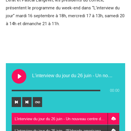
Lerat et Pascal Langevin, les présidents du comice,
présentent le programme du week-end dans “L’interview du
jour” mardi 16 septembre à 18h, mercredi 17 à 13h, samedi 20
à 14h et dimanche 21 à 11h.
L'interview du jour du 26 juin - Un nouveau centre de contrôle technique au Lude
00:00
L'interview du jour du 26 juin - Un nouveau centre de contrôle technique au Lude
L'interview du jour du 25 juin - l'Eldorado americana festival à Vancé le 27 juin