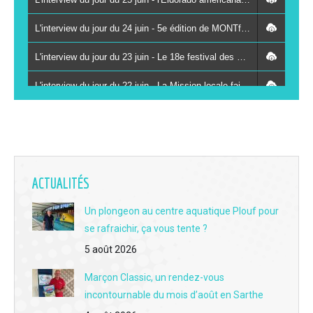
L'interview du jour du 24 juin - 5e édition de MONTfestiVAL du 26 au 28 juin à Montval-sur-Loir
L'interview du jour du 23 juin - Le 18e festival des Kampagn'arts à Saint-Paterne-Racan les 26 et 27 juin
L'interview du jour du 22 juin - La Mission locale fait se rencontrer des jeunes et des chefs d'entreprises autour du sport
L'interview du jour du 19 juin - La 3e Fête du livre jeunesse du réseau Odyssée s'installe à Vaas le 8 juillet
L'interview du jour du 18 juin - Immersion et solidarité : le centre de secours de La Chartre-sur-le-Loir ouvre ses portes au public ce samedi
L'interview du jour du 17 juin - Clément Buissot, le scientifique devenu passeur de vins au bar "Le Jasnières" à La Chartre
ACTUALITÉS
L'interview du jour du 16 juin - Brocante, café et complicité familiale : immersion au cœur du Grenier de Victoria au Lude
Un plongeon au centre aquatique Plouf pour
se rafraichir, ça vous tente ?
L'interview du jour du 15 juin - Aux Berges du Lac : L'institution de l'été à la base de loisirs de Mansigné fête sa 12e saison
5 août 2026
L'interview du jour du 12 juin - Les rendez-vous 2026 avec la guinguette des 3 moulins à Vouvray-sur-Loir
Marçon Classic, un rendez-vous
L'interview du jour du 11 juin - La fête des fouées au moulin de Rotrou à Vaas le dimanche 14 juin
incontournable du mois d’août en Sarthe