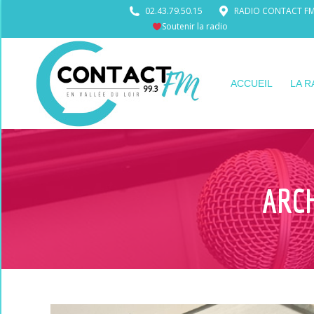
02.43.79.50.15
RADIO CONTACT FM •
Soutenir la radio
ACCUEIL
LA R
ARCH