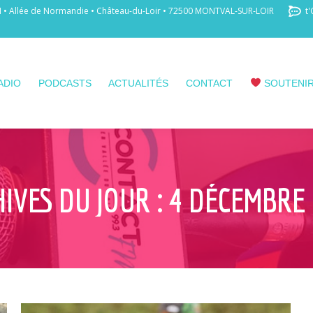
 Allée de Normandie • Château-du-Loir • 72500 MONTVAL-SUR-LOIR
t'
ADIO
PODCASTS
ACTUALITÉS
CONTACT
SOUTENIR
IVES DU JOUR :
4 DÉCEMBRE 