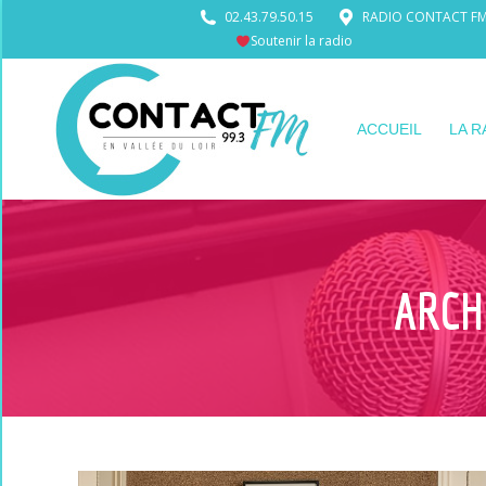
02.43.79.50.15
RADIO CONTACT FM •
Soutenir la radio
ACCUEIL
LA R
ARCH