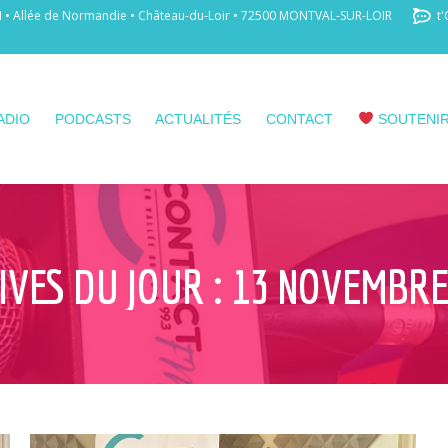
 Allée de Normandie • Château-du-Loir • 72500 MONTVAL-SUR-LOIR
t'
ADIO
PODCASTS
ACTUALITÉS
CONTACT
SOUTENIR
IVES DU JOUR :
13 NOVEMBRE