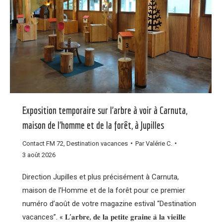
Exposition temporaire sur l’arbre à voir à Carnuta,
maison de l’homme et de la forêt, à Jupilles
Contact FM 72
,
Destination vacances
Par
Valérie C.
3 août 2026
Direction Jupilles et plus précisément à Carnuta,
maison de l’Homme et de la forêt pour ce premier
numéro d’août de votre magazine estival “Destination
vacances”. « 𝐋’𝐚𝐫𝐛𝐫𝐞, 𝐝𝐞 𝐥𝐚 𝐩𝐞𝐭𝐢𝐭𝐞 𝐠𝐫𝐚𝐢𝐧𝐞 𝐚̀ 𝐥𝐚 𝐯𝐢𝐞𝐢𝐥𝐥𝐞