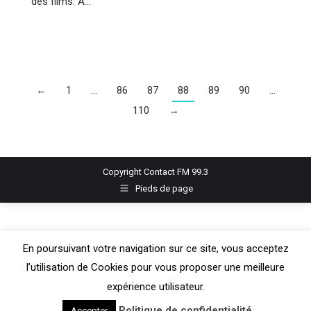
des films. A…
←
1
…
86
87
88
89
90
…
110
→
Copyright Contact FM 99.3
Pieds de page
En poursuivant votre navigation sur ce site, vous acceptez
l’utilisation de Cookies pour vous proposer une meilleure
expérience utilisateur.
Politique de confidentialité
Accepter