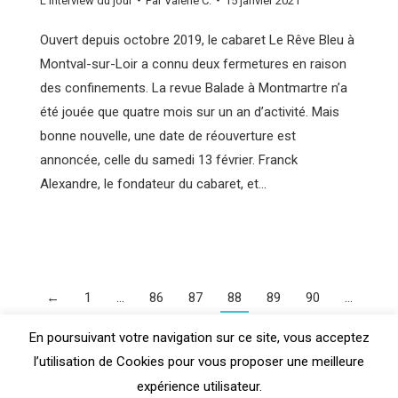
L'interview du jour
Par
Valérie C.
15 janvier 2021
Ouvert depuis octobre 2019, le cabaret Le Rêve Bleu à
Montval-sur-Loir a connu deux fermetures en raison
des confinements. La revue Balade à Montmartre n’a
été jouée que quatre mois sur un an d’activité. Mais
bonne nouvelle, une date de réouverture est
annoncée, celle du samedi 13 février. Franck
Alexandre, le fondateur du cabaret, et…
←
1
…
86
87
88
89
90
…
110
→
En poursuivant votre navigation sur ce site, vous acceptez
l’utilisation de Cookies pour vous proposer une meilleure
expérience utilisateur.