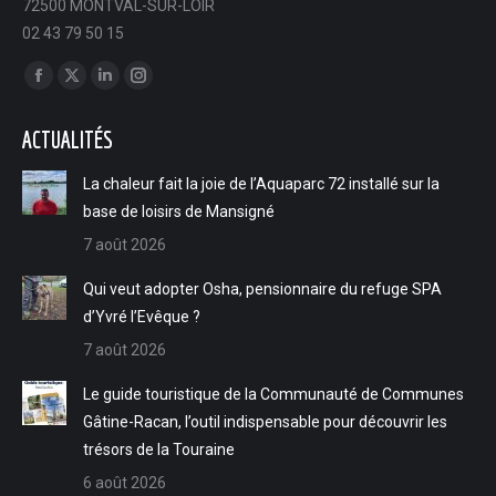
72500 MONTVAL-SUR-LOIR
02 43 79 50 15
Trouvez nous sur :
Facebook
X
LinkedIn
Instagram
page
page
page
page
ACTUALITÉS
opens
opens
opens
opens
in
in
in
in
La chaleur fait la joie de l’Aquaparc 72 installé sur la
new
new
new
new
base de loisirs de Mansigné
window
window
window
window
7 août 2026
Qui veut adopter Osha, pensionnaire du refuge SPA
d’Yvré l’Evêque ?
7 août 2026
Le guide touristique de la Communauté de Communes
Gâtine-Racan, l’outil indispensable pour découvrir les
trésors de la Touraine
6 août 2026