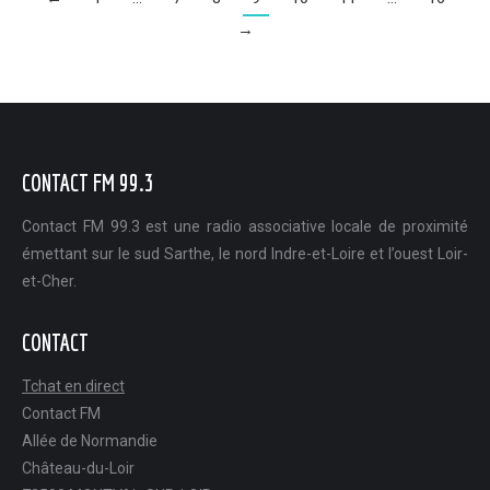
→
CONTACT FM 99.3
Contact FM 99.3 est une radio associative locale de proximité
émettant sur le sud Sarthe, le nord Indre-et-Loire et l’ouest Loir-
et-Cher.
CONTACT
Tchat en direct
Contact FM
Allée de Normandie
Château-du-Loir