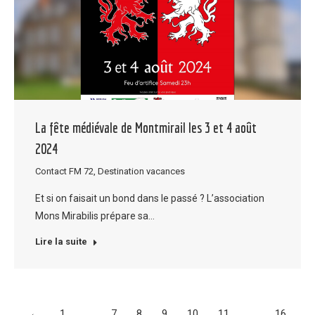
La fête médiévale de Montmirail les 3 et 4 août
2024
Contact FM 72
,
Destination vacances
Et si on faisait un bond dans le passé ? L’association
Mons Mirabilis prépare sa…
Lire la suite
←
1
…
7
8
9
10
11
…
16