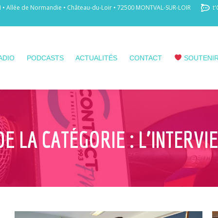
 Allée de Normandie • Château-du-Loir • 72500 MONTVAL-SUR-LOIR
t'
ADIO
PODCASTS
ACTUALITÉS
CONTACT
SOUTENIR
DE LA CATÉGORIE :
L’INTERVI