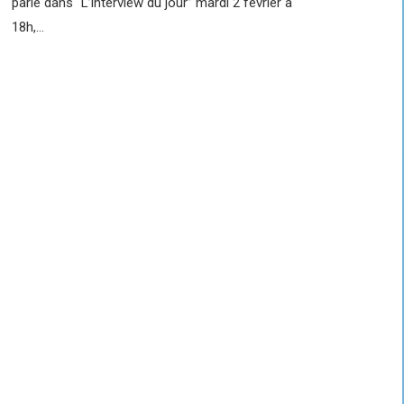
parle dans “L’interview du jour” mardi 2 février à
18h,…