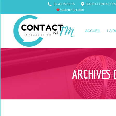
02.43.79.50.15
RADIO CONTACT FM •
Soutenir la radio
ACCUEIL
LA R
ARCHIVES 