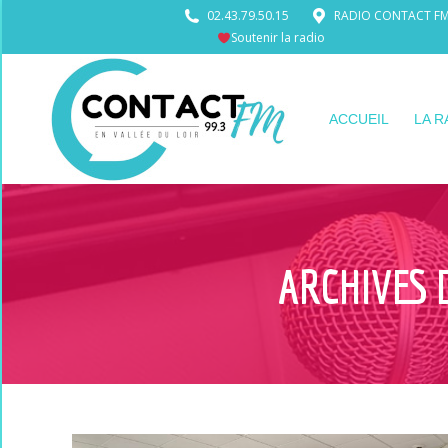
02.43.79.50.15
RADIO CONTACT FM •
Soutenir la radio
ACCUEIL
LA R
ARCHIVES 