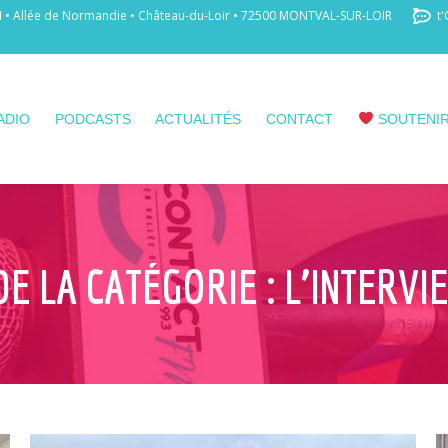
 Allée de Normandie • Château-du-Loir • 72500 MONTVAL-SUR-LOIR
t'
ADIO
PODCASTS
ACTUALITÉS
CONTACT
SOUTENIR
DE LA CATÉGORIE :
L’INTERVI