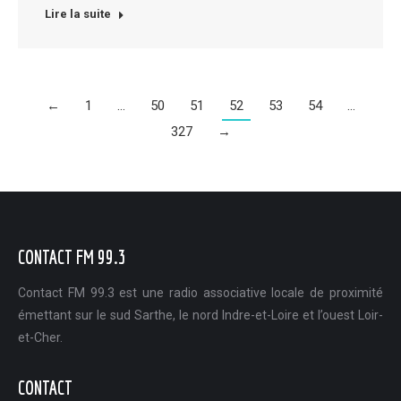
Lire la suite
←
1
…
50
51
52
53
54
…
327
→
CONTACT FM 99.3
Contact FM 99.3 est une radio associative locale de proximité
émettant sur le sud Sarthe, le nord Indre-et-Loire et l’ouest Loir-
et-Cher.
CONTACT