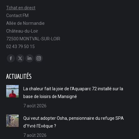
Tchat en direct
Contact FM
Allée de Normandie
Château-du-Loir
72500 MONTVAL-SUR-LOIR
02 43 79 50 15
Trouvez nous sur :
Facebook
X
LinkedIn
Instagram
page
page
page
page
ACTUALITÉS
opens
opens
opens
opens
in
in
in
in
La chaleur fait la joie de l’Aquaparc 72 installé sur la
new
new
new
new
base de loisirs de Mansigné
window
window
window
window
7 août 2026
Qui veut adopter Osha, pensionnaire du refuge SPA
d’Yvré l’Evêque ?
7 août 2026