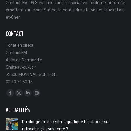
Contact FM 99.3 est une radio associative locale de proximité
émettant sur le sud Sarthe, le nord Indre-et-Loire et l’ouest Loir-
et-Cher.
CONTACT
Tchat en direct
Contact FM
Allée de Normandie
Château-du-Loir
72500 MONTVAL-SUR-LOIR
02 43 79 50 15
Trouvez nous sur :
Facebook
X
LinkedIn
Instagram
page
page
page
page
ACTUALITÉS
opens
opens
opens
opens
in
in
in
in
Un plongeon au centre aquatique Plouf pour se
new
new
new
new
rafraichir, ça vous tente ?