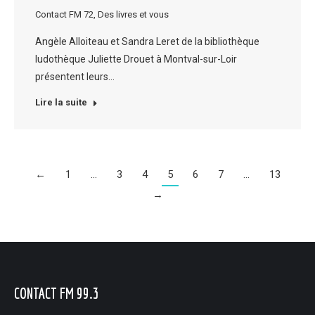
Contact FM 72
,
Des livres et vous
Angèle Alloiteau et Sandra Leret de la bibliothèque
ludothèque Juliette Drouet à Montval-sur-Loir
présentent leurs…
Lire la suite
←
1
…
3
4
5
6
7
…
13
→
CONTACT FM 99.3