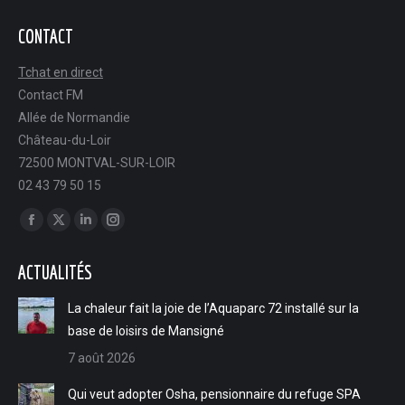
CONTACT
Tchat en direct
Contact FM
Allée de Normandie
Château-du-Loir
72500 MONTVAL-SUR-LOIR
02 43 79 50 15
Trouvez nous sur :
Facebook
X
LinkedIn
Instagram
page
page
page
page
ACTUALITÉS
opens
opens
opens
opens
in
in
in
in
La chaleur fait la joie de l’Aquaparc 72 installé sur la
new
new
new
new
base de loisirs de Mansigné
window
window
window
window
7 août 2026
Qui veut adopter Osha, pensionnaire du refuge SPA