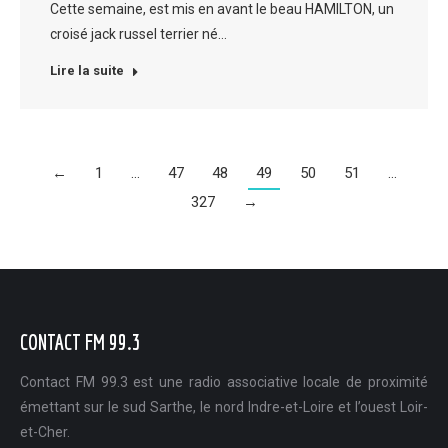
Cette semaine, est mis en avant le beau HAMILTON, un
croisé jack russel terrier né…
Lire la suite
←
1
…
47
48
49
50
51
…
327
→
CONTACT FM 99.3
Contact FM 99.3 est une radio associative locale de proximité
émettant sur le sud Sarthe, le nord Indre-et-Loire et l’ouest Loir-
et-Cher.