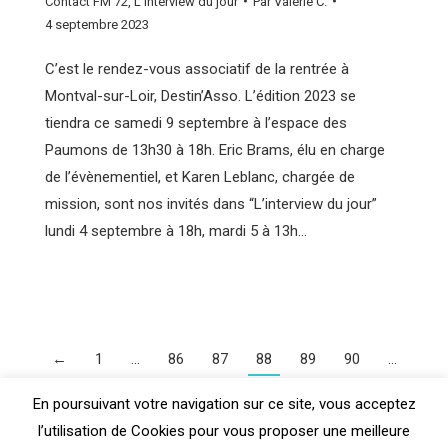
Contact FM 72
,
L'interview du jour
Par
Valérie C.
4 septembre 2023
C’est le rendez-vous associatif de la rentrée à
Montval-sur-Loir, Destin’Asso. L’édition 2023 se
tiendra ce samedi 9 septembre à l’espace des
Paumons de 13h30 à 18h. Eric Brams, élu en charge
de l’évènementiel, et Karen Leblanc, chargée de
mission, sont nos invités dans “L’interview du jour”
lundi 4 septembre à 18h, mardi 5 à 13h…
←
1
…
86
87
88
89
90
…
110
→
En poursuivant votre navigation sur ce site, vous acceptez
l’utilisation de Cookies pour vous proposer une meilleure