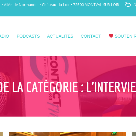
 Allée de Normandie • Château-du-Loir • 72500 MONTVAL-SUR-LOIR
t'
ADIO
PODCASTS
ACTUALITÉS
CONTACT
SOUTENIR
DE LA CATÉGORIE :
L’INTERVI