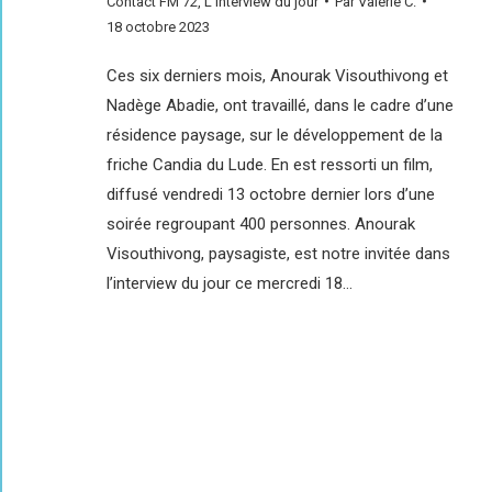
Contact FM 72
,
L'interview du jour
Par
Valérie C.
18 octobre 2023
Ces six derniers mois, Anourak Visouthivong et
Nadège Abadie, ont travaillé, dans le cadre d’une
résidence paysage, sur le développement de la
friche Candia du Lude. En est ressorti un film,
diffusé vendredi 13 octobre dernier lors d’une
soirée regroupant 400 personnes. Anourak
Visouthivong, paysagiste, est notre invitée dans
l’interview du jour ce mercredi 18…