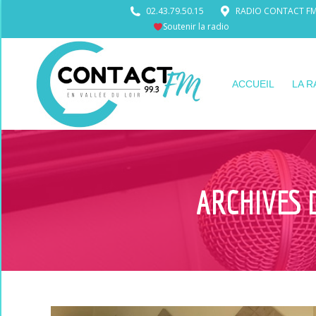
02.43.79.50.15
RADIO CONTACT FM •
Soutenir la radio
ACCUEIL
LA R
ARCHIVES 