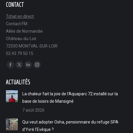
CONTACT
Tchat en direct
Contact FM
Allée de Normandie
Château-du-Loir
72500 MONTVAL-SUR-LOIR
02 43 79 50 15
Trouvez nous sur :
Facebook
X
LinkedIn
Instagram
page
page
page
page
ACTUALITÉS
opens
opens
opens
opens
in
in
in
in
La chaleur fait la joie de l’Aquaparc 72 installé sur la
new
new
new
new
base de loisirs de Mansigné
window
window
window
window
7 août 2026
Qui veut adopter Osha, pensionnaire du refuge SPA
d’Yvré l’Evêque ?