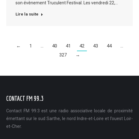
son évènement Truculent Festival. Les vendredi 22,…
Lire la suite
←
1
…
40
41
42
43
44
…
327
→
CONTACT FM 99.3
Contact FM 99.3 est une radio associative locale de proximité
émettant sur le sud Sarthe, le nord Indre-et-Loire et l’ouest Loir-
et-Cher.