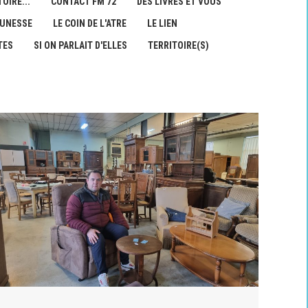
OIRE...
CONTACT FM 72
DES LIVRES ET VOUS
EUNESSE
LE COIN DE L'ATRE
LE LIEN
TES
SI ON PARLAIT D'ELLES
TERRITOIRE(S)