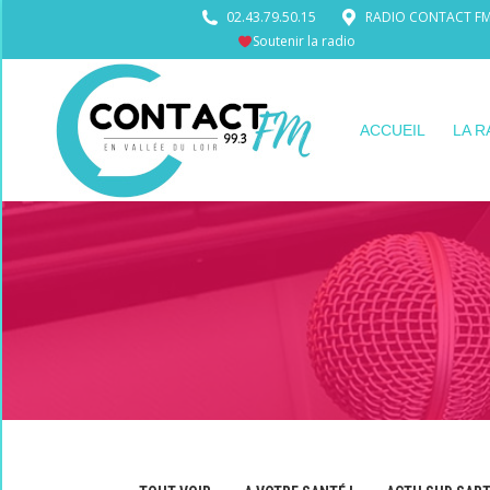
02.43.79.50.15
RADIO CONTACT FM •
Soutenir la radio
ACCUEIL
LA R