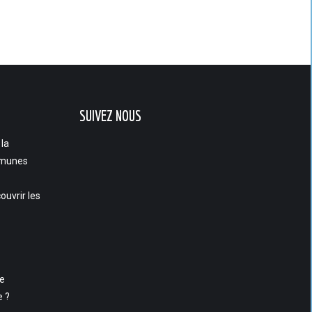
SUIVEZ NOUS
 la
munes
ouvrir les
se
e ?