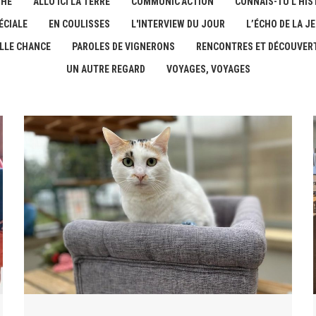
THE
ALLO ICI LA TERRE
COMMUNIC'ACTION
CONNAIS-TU L'HIST
ÉCIALE
EN COULISSES
L'INTERVIEW DU JOUR
L’ÉCHO DE LA J
LLE CHANCE
PAROLES DE VIGNERONS
RENCONTRES ET DÉCOUVER
UN AUTRE REGARD
VOYAGES, VOYAGES