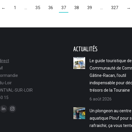
←
1
…
35
36
37
38
39
…
327
→
ACTUALITÉS
irect
Le guide touristique de
FM
Communauté de Com
Normandie
Gâtine-Racan, l’outil
u-Loir
indispensable pour déc
NTVAL-SUR-LOIR
trésors de la Touraine
50 15
6 août 2026
ous sur :
Un plongeon au centre
ok
LinkedIn
Instagram
aquatique Plouf pour 
ge
page
page
rafraichir, ça vous tent
ens
opens
opens