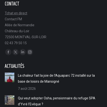
CONTACT
Tchat en direct
Contact FM
Allée de Normandie
Château-du-Loir
72500 MONTVAL-SUR-LOIR
02 43 79 50 15
Trouvez nous sur :
Facebook
X
LinkedIn
Instagram
page
page
page
page
ACTUALITÉS
opens
opens
opens
opens
in
in
in
in
La chaleur fait la joie de l’Aquaparc 72 installé sur la
new
new
new
new
base de loisirs de Mansigné
window
window
window
window
7 août 2026
Qui veut adopter Osha, pensionnaire du refuge SPA
d’Yvré l’Evêque ?