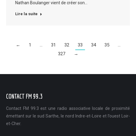
Nathan Boulanger vient de créer son…
Lire la suite
←
1
…
31
32
33
34
35
…
327
→
CONTACT FM 99.3
Contact FM 99.3 est une radio associative locale de proximité
émettant sur le sud Sarthe, le nord Indre-et-Loire et l’ouest Loir-
et-Cher.