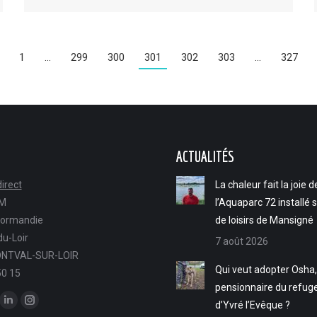
1
…
299
300
301
302
303
…
327
ACTUALITÉS
irect
La chaleur fait la joie d
FM
l’Aquaparc 72 installé 
Normandie
de loisirs de Mansigné
u-Loir
7 août 2026
NTVAL-SUR-LOIR
Qui veut adopter Osha,
50 15
pensionnaire du refug
ous sur :
d’Yvré l’Evêque ?
ok
LinkedIn
Instagram