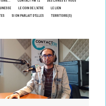
OIRE...
CONTACT FM 72
DES LIVRES ET VOUS
EUNESSE
LE COIN DE L'ATRE
LE LIEN
TES
SI ON PARLAIT D'ELLES
TERRITOIRE(S)