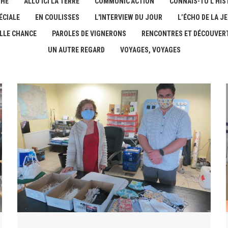
THE
ALLO ICI LA TERRE
COMMUNIC'ACTION
CONNAIS-TU L'HIST
ÉCIALE
EN COULISSES
L'INTERVIEW DU JOUR
L’ÉCHO DE LA J
LLE CHANCE
PAROLES DE VIGNERONS
RENCONTRES ET DÉCOUVER
UN AUTRE REGARD
VOYAGES, VOYAGES