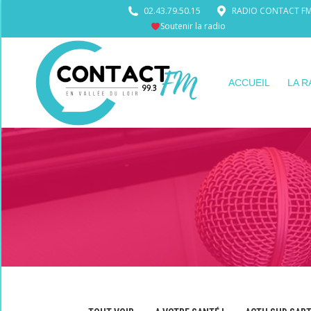
02.43.79.50.15
RADIO CONTACT FM •
Soutenir la radio
ACCUEIL
LA R