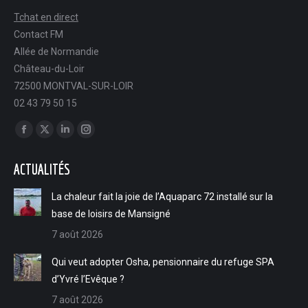
Tchat en direct
Contact FM
Allée de Normandie
Château-du-Loir
72500 MONTVAL-SUR-LOIR
02 43 79 50 15
Trouvez nous sur :
Facebook
X
LinkedIn
Instagram
page
page
page
page
ACTUALITÉS
opens
opens
opens
opens
in
in
in
in
La chaleur fait la joie de l’Aquaparc 72 installé sur la
new
new
new
new
base de loisirs de Mansigné
window
window
window
window
7 août 2026
Qui veut adopter Osha, pensionnaire du refuge SPA
d’Yvré l’Evêque ?
7 août 2026