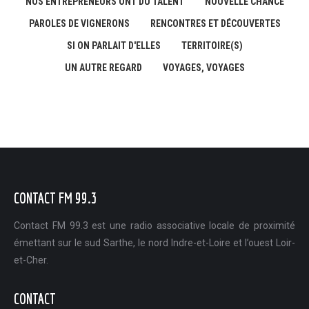
NOS ENTREPRENEURS ONT DU TALENT
NOUVELLE CHANCE
PAROLES DE VIGNERONS
RENCONTRES ET DÉCOUVERTES
SI ON PARLAIT D'ELLES
TERRITOIRE(S)
UN AUTRE REGARD
VOYAGES, VOYAGES
CONTACT FM 99.3
Contact FM 99.3 est une radio associative locale de proximité
émettant sur le sud Sarthe, le nord Indre-et-Loire et l’ouest Loir-
et-Cher.
CONTACT