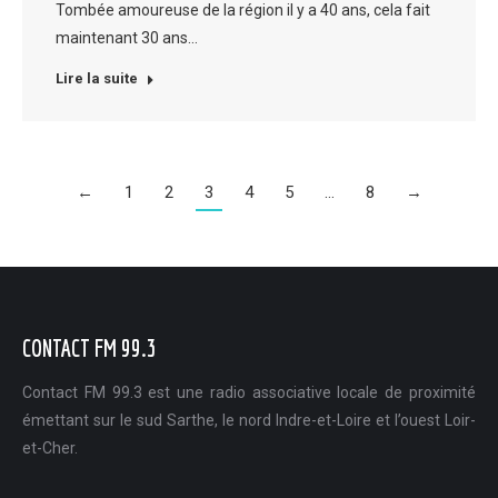
Tombée amoureuse de la région il y a 40 ans, cela fait
maintenant 30 ans…
Lire la suite
←
1
2
3
4
5
…
8
→
CONTACT FM 99.3
Contact FM 99.3 est une radio associative locale de proximité
émettant sur le sud Sarthe, le nord Indre-et-Loire et l’ouest Loir-
et-Cher.