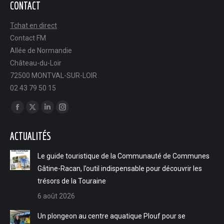
CONTACT
Tchat en direct
Contact FM
Allée de Normandie
Château-du-Loir
72500 MONTVAL-SUR-LOIR
02 43 79 50 15
Trouvez nous sur :
Facebook
X
LinkedIn
Instagram
page
page
page
page
ACTUALITÉS
opens
opens
opens
opens
in
in
in
in
Le guide touristique de la Communauté de Communes
new
new
new
new
Gâtine-Racan, l’outil indispensable pour découvrir les
window
window
window
window
trésors de la Touraine
6 août 2026
Un plongeon au centre aquatique Plouf pour se