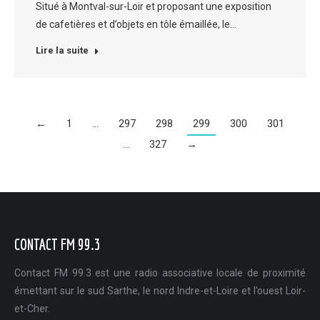
Situé à Montval-sur-Loir et proposant une exposition
de cafetières et d’objets en tôle émaillée, le…
Lire la suite
←
1
…
297
298
299
300
301
…
327
→
CONTACT FM 99.3
Contact FM 99.3 est une radio associative locale de proximité
émettant sur le sud Sarthe, le nord Indre-et-Loire et l’ouest Loir-
et-Cher.