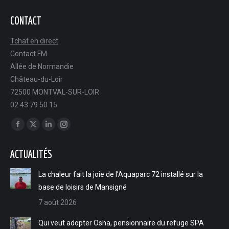
CONTACT
Tchat en direct
Contact FM
Allée de Normandie
Château-du-Loir
72500 MONTVAL-SUR-LOIR
02 43 79 50 15
Trouvez nous sur :
Facebook
X
LinkedIn
Instagram
page
page
page
page
ACTUALITÉS
opens
opens
opens
opens
in
in
in
in
La chaleur fait la joie de l’Aquaparc 72 installé sur la
new
new
new
new
base de loisirs de Mansigné
window
window
window
window
7 août 2026
Qui veut adopter Osha, pensionnaire du refuge SPA