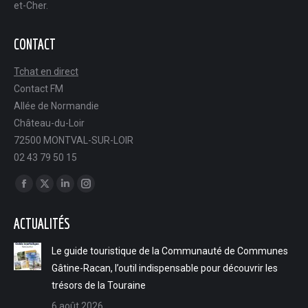
et-Cher.
CONTACT
Tchat en direct
Contact FM
Allée de Normandie
Château-du-Loir
72500 MONTVAL-SUR-LOIR
02 43 79 50 15
Trouvez nous sur :
Facebook
X
LinkedIn
Instagram
page
page
page
page
ACTUALITÉS
opens
opens
opens
opens
in
in
in
in
Le guide touristique de la Communauté de Communes
new
new
new
new
Gâtine-Racan, l’outil indispensable pour découvrir les
window
window
window
window
trésors de la Touraine
6 août 2026