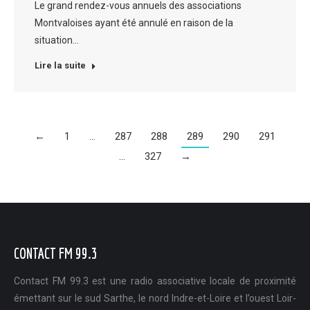
Le grand rendez-vous annuels des associations
Montvaloises ayant été annulé en raison de la
situation…
Lire la suite
←
1
…
287
288
289
290
291
…
327
→
CONTACT FM 99.3
Contact FM 99.3 est une radio associative locale de proximité
émettant sur le sud Sarthe, le nord Indre-et-Loire et l’ouest Loir-