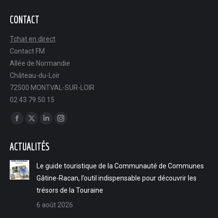
CONTACT
Tchat en direct
Contact FM
Allée de Normandie
Château-du-Loir
72500 MONTVAL-SUR-LOIR
02 43 79 50 15
Trouvez nous sur :
Facebook
X
LinkedIn
Instagram
page
page
page
page
ACTUALITÉS
opens
opens
opens
opens
in
in
in
in
Le guide touristique de la Communauté de Communes
new
new
new
new
Gâtine-Racan, l’outil indispensable pour découvrir les
window
window
window
window
trésors de la Touraine
6 août 2026