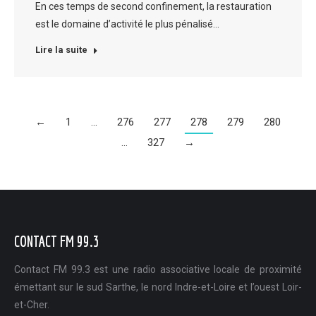
En ces temps de second confinement, la restauration
est le domaine d’activité le plus pénalisé…
Lire la suite
←
1
…
276
277
278
279
280
…
327
→
CONTACT FM 99.3
Contact FM 99.3 est une radio associative locale de proximité
émettant sur le sud Sarthe, le nord Indre-et-Loire et l’ouest Loir-
et-Cher.