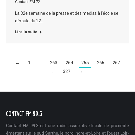
Contact FM 72
La 32e semaine de la presse et des médias à l’école se
déroule du 22…
Lire la suite
←
1
…
263
264
265
266
267
…
327
→
CONTACT FM 99.3
Contact FM 99.3 est une radio associative locale de proximité
émettant sur le sud Sarthe, le nord Indre-et-Loire et l’ouest Loir-