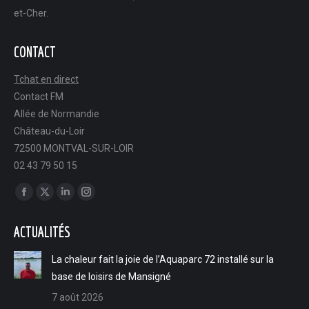
et-Cher.
CONTACT
Tchat en direct
Contact FM
Allée de Normandie
Château-du-Loir
72500 MONTVAL-SUR-LOIR
02 43 79 50 15
Trouvez nous sur :
Facebook
X
LinkedIn
Instagram
page
page
page
page
ACTUALITÉS
opens
opens
opens
opens
in
in
in
in
La chaleur fait la joie de l’Aquaparc 72 installé sur la
new
new
new
new
base de loisirs de Mansigné
window
window
window
window
7 août 2026