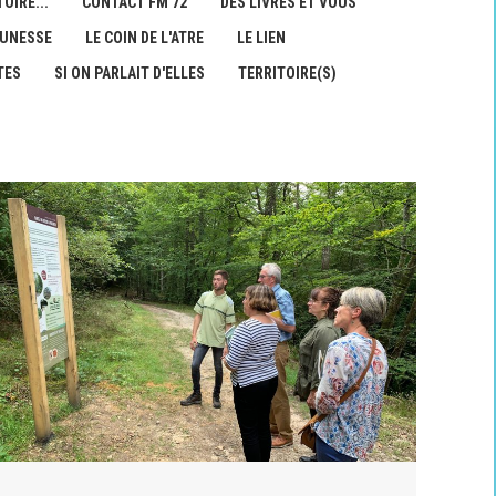
OIRE...
CONTACT FM 72
DES LIVRES ET VOUS
EUNESSE
LE COIN DE L'ATRE
LE LIEN
TES
SI ON PARLAIT D'ELLES
TERRITOIRE(S)