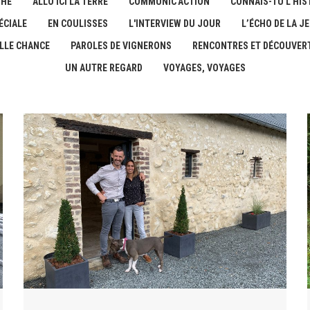
THE
ALLO ICI LA TERRE
COMMUNIC'ACTION
CONNAIS-TU L'HIST
ÉCIALE
EN COULISSES
L'INTERVIEW DU JOUR
L’ÉCHO DE LA J
LLE CHANCE
PAROLES DE VIGNERONS
RENCONTRES ET DÉCOUVER
UN AUTRE REGARD
VOYAGES, VOYAGES