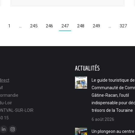
1
…
245
246
247
248
249
…
327
ACTUALITÉS
irect
Le guide touristique de
FM
Communauté de Com
Normandie
Gâtine-Racan, l’outil
u-Loir
indispensable pour déc
NTVAL-SUR-LOIR
trésors de la Touraine
50 15
6 août 2026
ous sur :
Un plongeon au centre
ok
LinkedIn
Instagram