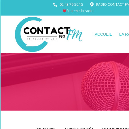
02.43.79.50.15
RADIO CONTACT FM •
Soutenir la radio
ACCUEIL
LA R