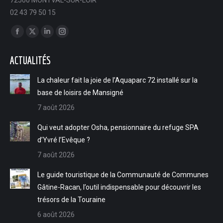
02 43 79 50 15
Trouvez nous sur :
Facebook
X
LinkedIn
Instagram
page
page
page
page
ACTUALITÉS
opens
opens
opens
opens
in
in
in
in
La chaleur fait la joie de l’Aquaparc 72 installé sur la
new
new
new
new
base de loisirs de Mansigné
window
window
window
window
7 août 2026
Qui veut adopter Osha, pensionnaire du refuge SPA
d’Yvré l’Evêque ?
7 août 2026
Le guide touristique de la Communauté de Communes
Gâtine-Racan, l’outil indispensable pour découvrir les
trésors de la Touraine
6 août 2026