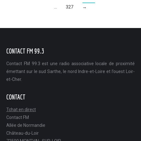
…
327
→
CONTACT FM 99.3
Contact FM 99.3 est une radio associative locale de proximité
émettant sur le sud Sarthe, le nord Indre-et-Loire et l’ouest Loir-
et-Cher.
CONTACT
Tchat en direct
Contact FM
Allée de Normandie
Château-du-Loir
72500 MONTVAL-SUR-LOIR