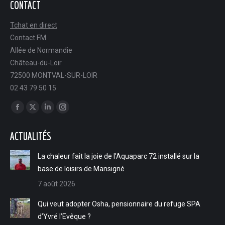
CONTACT
Tchat en direct
Contact FM
Allée de Normandie
Château-du-Loir
72500 MONTVAL-SUR-LOIR
02 43 79 50 15
Trouvez nous sur :
Facebook
X
LinkedIn
Instagram
page
page
page
page
ACTUALITÉS
opens
opens
opens
opens
in
in
in
in
La chaleur fait la joie de l’Aquaparc 72 installé sur la
new
new
new
new
base de loisirs de Mansigné
window
window
window
window
7 août 2026
Qui veut adopter Osha, pensionnaire du refuge SPA
d’Yvré l’Evêque ?