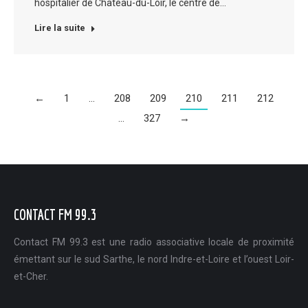
hospitalier de Château-du-Loir, le centre de…
Lire la suite
←
1
…
208
209
210
211
212
…
327
→
CONTACT FM 99.3
Contact FM 99.3 est une radio associative locale de proximité
émettant sur le sud Sarthe, le nord Indre-et-Loire et l’ouest Loir-
et-Cher.