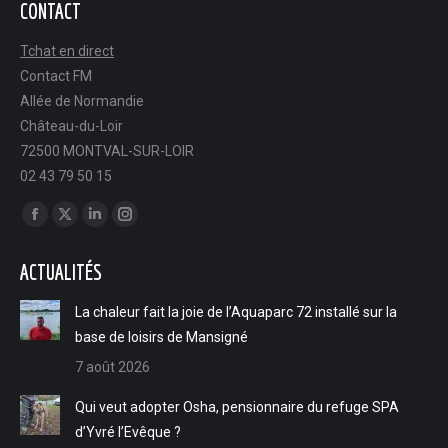
CONTACT
Tchat en direct
Contact FM
Allée de Normandie
Château-du-Loir
72500 MONTVAL-SUR-LOIR
02 43 79 50 15
Trouvez nous sur :
Facebook
X
LinkedIn
Instagram
page
page
page
page
ACTUALITÉS
opens
opens
opens
opens
in
in
in
in
La chaleur fait la joie de l’Aquaparc 72 installé sur la
new
new
new
new
base de loisirs de Mansigné
window
window
window
window
7 août 2026
Qui veut adopter Osha, pensionnaire du refuge SPA
d’Yvré l’Evêque ?