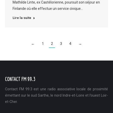
Mathilde Linte, ex Castélorienne, poursuit son séjour en
Finlande où elle effectue un service civique…
Lire la suite
←
1
2
3
4
→
CONTACT FM 99.3
Contact FM 99.3 est une radio associative locale de proximité
émettant sur le sud Sarthe, le nord Indre-et-Loire et l’ouest Loir-
et-Cher.