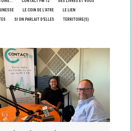
OIRE...
CONTACT FM 72
DES LIVRES ET VOUS
EUNESSE
LE COIN DE L'ATRE
LE LIEN
TES
SI ON PARLAIT D'ELLES
TERRITOIRE(S)