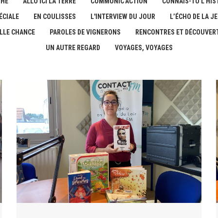
THE
ALLO ICI LA TERRE
COMMUNIC'ACTION
CONNAIS-TU L'HIST
ÉCIALE
EN COULISSES
L'INTERVIEW DU JOUR
L’ÉCHO DE LA J
LLE CHANCE
PAROLES DE VIGNERONS
RENCONTRES ET DÉCOUVER
UN AUTRE REGARD
VOYAGES, VOYAGES