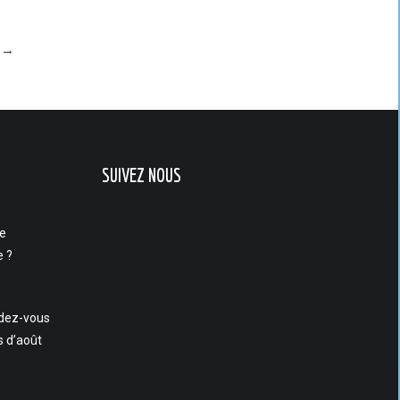
→
SUIVEZ NOUS
se
e ?
ndez-vous
s d’août