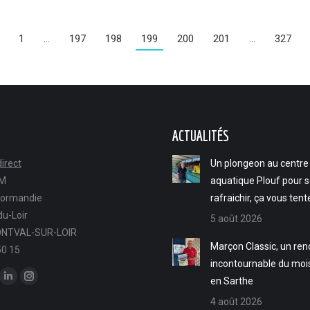
1
…
197
198
199
200
201
…
327
ACTUALITÉS
irect
Un plongeon au centre
FM
aquatique Plouf pour 
Normandie
rafraichir, ça vous tent
u-Loir
5 août 2026
NTVAL-SUR-LOIR
Marçon Classic, un re
50 15
incontournable du moi
ous sur :
en Sarthe
ok
LinkedIn
Instagram
4 août 2026
ge
page
page