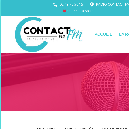
02.43.79.50.15
RADIO CONTACT FM •
Soutenir la radio
ACCUEIL
LA R