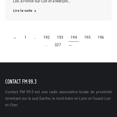
Loir, à Poncé-sur-Loir et à Marçon,…
Lire la suite
←
1
…
192
193
194
195
196
…
327
→
CONTACT FM 99.3
Contact FM 99.3 est une radio associative locale de proximité
émettant sur le sud Sarthe, le nord Indre-et-Loire et l’ouest Loir-
et-Cher.