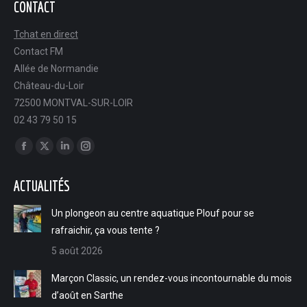
CONTACT
Tchat en direct
Contact FM
Allée de Normandie
Château-du-Loir
72500 MONTVAL-SUR-LOIR
02 43 79 50 15
Trouvez nous sur :
Facebook
X
LinkedIn
Instagram
page
page
page
page
ACTUALITÉS
opens
opens
opens
opens
in
in
in
in
Un plongeon au centre aquatique Plouf pour se
new
new
new
new
rafraichir, ça vous tente ?
window
window
window
window
5 août 2026
Marçon Classic, un rendez-vous incontournable du mois
d’août en Sarthe