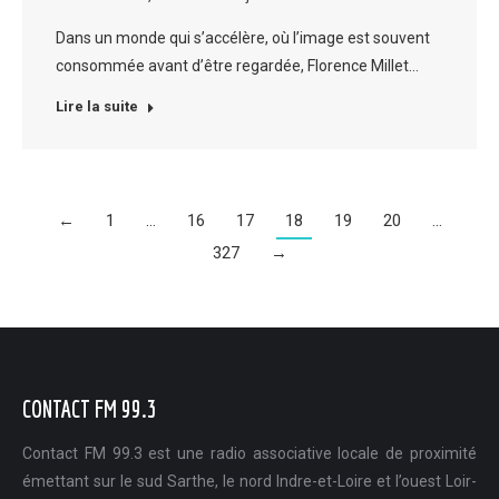
Dans un monde qui s’accélère, où l’image est souvent
consommée avant d’être regardée, Florence Millet…
Lire la suite
←
1
…
16
17
18
19
20
…
327
→
CONTACT FM 99.3
Contact FM 99.3 est une radio associative locale de proximité
émettant sur le sud Sarthe, le nord Indre-et-Loire et l’ouest Loir-