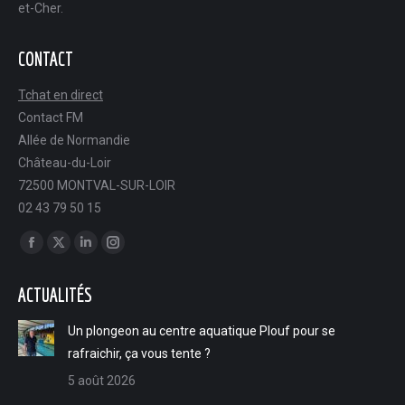
et-Cher.
CONTACT
Tchat en direct
Contact FM
Allée de Normandie
Château-du-Loir
72500 MONTVAL-SUR-LOIR
02 43 79 50 15
Trouvez nous sur :
Facebook
X
LinkedIn
Instagram
page
page
page
page
ACTUALITÉS
opens
opens
opens
opens
in
in
in
in
Un plongeon au centre aquatique Plouf pour se
new
new
new
new
rafraichir, ça vous tente ?
window
window
window
window
5 août 2026