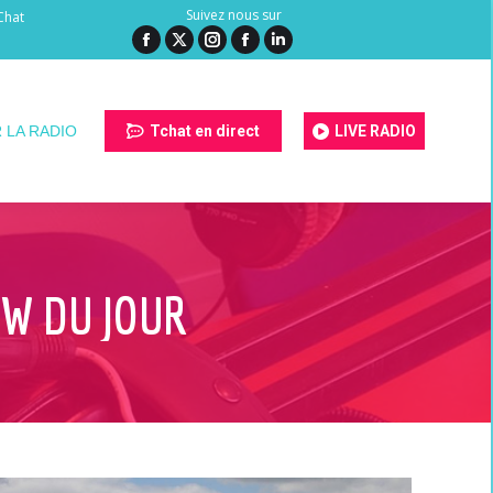
Suivez nous sur
Chat
Facebook
X
Instagram
Facebook
LinkedIn
page
page
page
page
page
opens
opens
opens
opens
opens
 LA RADIO
Tchat en direct
LIVE RADIO
in
in
in
in
in
new
new
new
new
new
window
window
window
window
window
EW DU JOUR