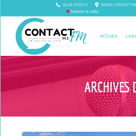
02.43.79.50.15
RADIO CONTACT FM •
Soutenir la radio
ACCUEIL
LA R
ARCHIVES 