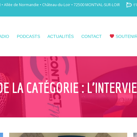
 Allée de Normandie • Château-du-Loir • 72500 MONTVAL-SUR-LOIR
t'
ADIO
PODCASTS
ACTUALITÉS
CONTACT
SOUTENIR
DE LA CATÉGORIE :
L’INTERVI