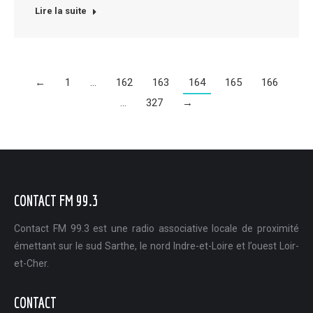
Lire la suite
←
1
…
162
163
164
165
166
…
327
→
CONTACT FM 99.3
Contact FM 99.3 est une radio associative locale de proximité
émettant sur le sud Sarthe, le nord Indre-et-Loire et l’ouest Loir-
et-Cher.
CONTACT