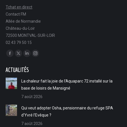
Tchat en direct
Contact FM
Allée de Normandie
Château-du-Loir
72500 MONTVAL-SUR-LOIR
02 43 79 50 15
Trouvez nous sur :
Facebook
X
LinkedIn
Instagram
page
page
page
page
ACTUALITÉS
opens
opens
opens
opens
in
in
in
in
La chaleur fait la joie de l’Aquaparc 72 installé sur la
new
new
new
new
base de loisirs de Mansigné
window
window
window
window
7 août 2026
Qui veut adopter Osha, pensionnaire du refuge SPA
d’Yvré l’Evêque ?
7 août 2026