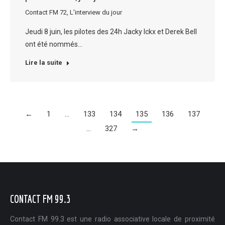
Contact FM 72
,
L'interview du jour
Jeudi 8 juin, les pilotes des 24h Jacky Ickx et Derek Bell
ont été nommés…
Lire la suite
←
1
…
133
134
135
136
137
…
327
→
CONTACT FM 99.3
Contact FM 99.3 est une radio associative locale de proximité