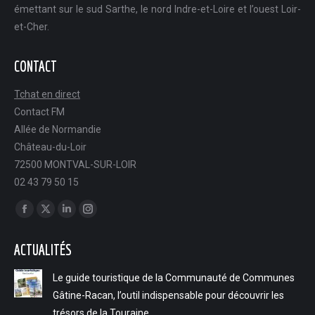
émettant sur le sud Sarthe, le nord Indre-et-Loire et l’ouest Loir-
et-Cher.
CONTACT
Tchat en direct
Contact FM
Allée de Normandie
Château-du-Loir
72500 MONTVAL-SUR-LOIR
02 43 79 50 15
Trouvez nous sur :
Facebook
X
LinkedIn
Instagram
page
page
page
page
ACTUALITÉS
opens
opens
opens
opens
in
in
in
in
Le guide touristique de la Communauté de Communes
new
new
new
new
Gâtine-Racan, l’outil indispensable pour découvrir les
window
window
window
window
trésors de la Touraine