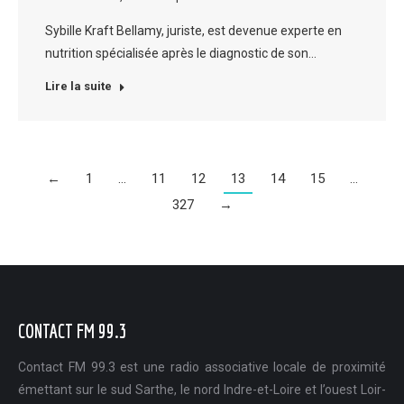
Sybille Kraft Bellamy, juriste, est devenue experte en
nutrition spécialisée après le diagnostic de son…
Lire la suite
←
1
…
11
12
13
14
15
…
327
→
CONTACT FM 99.3
Contact FM 99.3 est une radio associative locale de proximité
émettant sur le sud Sarthe, le nord Indre-et-Loire et l’ouest Loir-