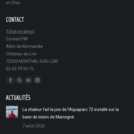
et-Cher.
CONTACT
Tchat en direct
Contact FM
Allée de Normandie
Château-du-Loir
72500 MONTVAL-SUR-LOIR
02 43 79 50 15
Trouvez nous sur :
Facebook
X
LinkedIn
Instagram
page
page
page
page
ACTUALITÉS
opens
opens
opens
opens
in
in
in
in
La chaleur fait la joie de l’Aquaparc 72 installé sur la
new
new
new
new
base de loisirs de Mansigné
window
window
window
window
7 août 2026