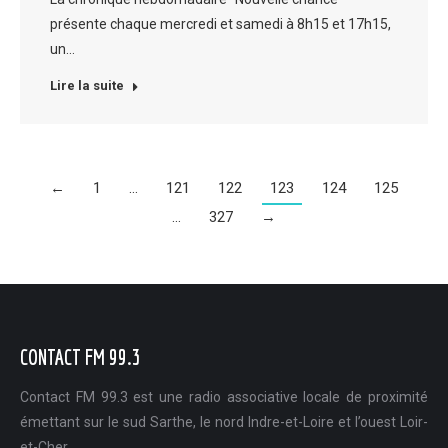
présente chaque mercredi et samedi à 8h15 et 17h15,
un…
Lire la suite
←
1
…
121
122
123
124
125
…
327
→
CONTACT FM 99.3
Contact FM 99.3 est une radio associative locale de proximité
émettant sur le sud Sarthe, le nord Indre-et-Loire et l’ouest Loir-
et-Cher.