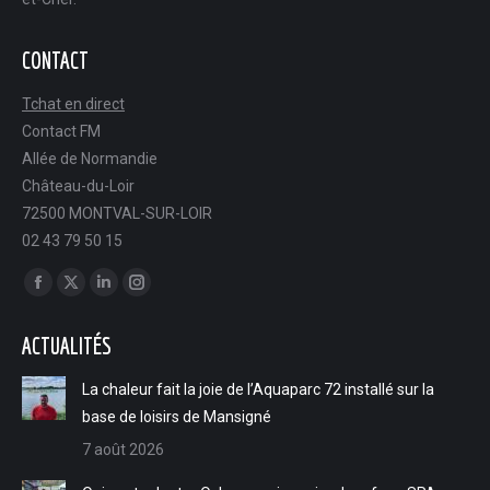
CONTACT
Tchat en direct
Contact FM
Allée de Normandie
Château-du-Loir
72500 MONTVAL-SUR-LOIR
02 43 79 50 15
Trouvez nous sur :
Facebook
X
LinkedIn
Instagram
page
page
page
page
ACTUALITÉS
opens
opens
opens
opens
in
in
in
in
La chaleur fait la joie de l’Aquaparc 72 installé sur la
new
new
new
new
base de loisirs de Mansigné
window
window
window
window
7 août 2026