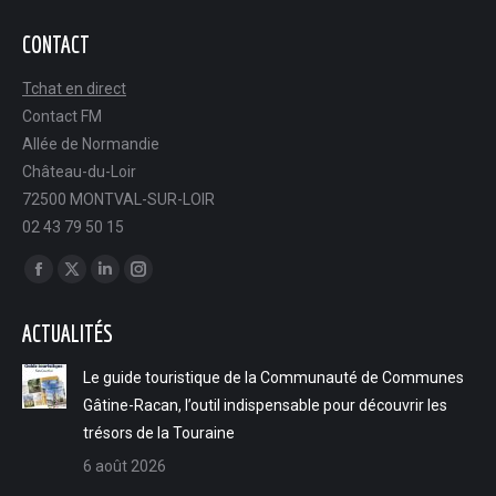
CONTACT
Tchat en direct
Contact FM
Allée de Normandie
Château-du-Loir
72500 MONTVAL-SUR-LOIR
02 43 79 50 15
Trouvez nous sur :
Facebook
X
LinkedIn
Instagram
page
page
page
page
ACTUALITÉS
opens
opens
opens
opens
in
in
in
in
Le guide touristique de la Communauté de Communes
new
new
new
new
Gâtine-Racan, l’outil indispensable pour découvrir les
window
window
window
window
trésors de la Touraine
6 août 2026