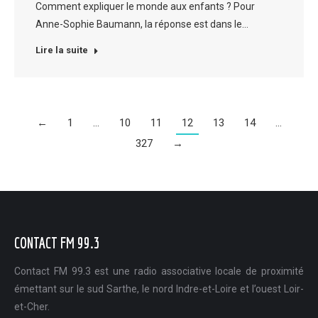
Comment expliquer le monde aux enfants ? Pour
Anne-Sophie Baumann, la réponse est dans le…
Lire la suite
←
1
…
10
11
12
13
14
…
327
→
CONTACT FM 99.3
Contact FM 99.3 est une radio associative locale de proximité
émettant sur le sud Sarthe, le nord Indre-et-Loire et l’ouest Loir-
et-Cher.