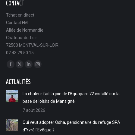
CONTACT
Tchat en direct
Contact FM
Allée de Normandie
Château-du-Loir
72500 MONTVAL-SUR-LOIR
02 43 79 50 15
Trouvez nous sur :
Facebook
X
LinkedIn
Instagram
page
page
page
page
ACTUALITÉS
opens
opens
opens
opens
in
in
in
in
La chaleur fait la joie de l’Aquaparc 72 installé sur la
new
new
new
new
base de loisirs de Mansigné
window
window
window
window
7 août 2026
Qui veut adopter Osha, pensionnaire du refuge SPA
d’Yvré l’Evêque ?