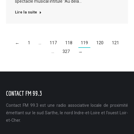
spectacle musical intitulé “Au delà…
Lire la suite
←
1
…
117
118
119
120
121
…
327
→
CONTACT FM 99.3
Contact FM 99.3 est une radio associative locale de proximité
émettant sur le sud Sarthe, le nord Indre-et-Loire et l’ouest Loir-
et-Cher.