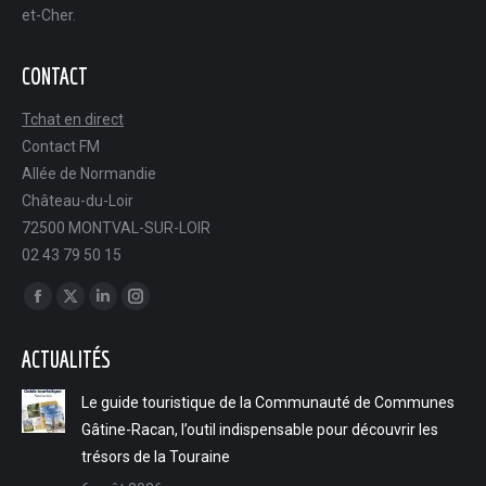
et-Cher.
CONTACT
Tchat en direct
Contact FM
Allée de Normandie
Château-du-Loir
72500 MONTVAL-SUR-LOIR
02 43 79 50 15
Trouvez nous sur :
Facebook
X
LinkedIn
Instagram
page
page
page
page
ACTUALITÉS
opens
opens
opens
opens
in
in
in
in
Le guide touristique de la Communauté de Communes
new
new
new
new
Gâtine-Racan, l’outil indispensable pour découvrir les
window
window
window
window
trésors de la Touraine