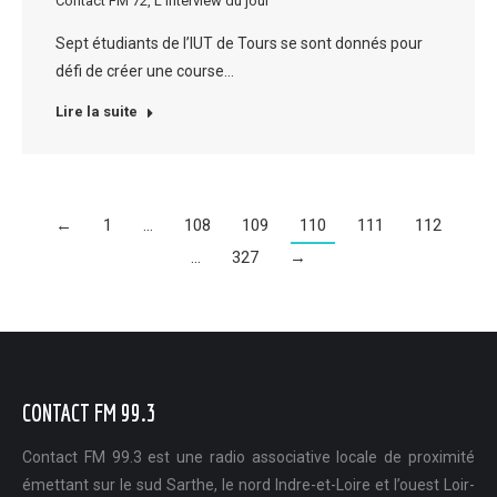
Contact FM 72
,
L'interview du jour
Sept étudiants de l’IUT de Tours se sont donnés pour
défi de créer une course…
Lire la suite
←
1
…
108
109
110
111
112
…
327
→
CONTACT FM 99.3
Contact FM 99.3 est une radio associative locale de proximité
émettant sur le sud Sarthe, le nord Indre-et-Loire et l’ouest Loir-