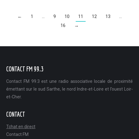
←
1
…
9
10
11
12
13
…
16
→
CONTACT FM 99.3
Contact FM 99.3 est une radio associative locale de proximité
émettant sur le sud Sarthe, le nord Indre-et-Loire et l’ouest Loir-
et-Cher.
CONTACT
Tchat en direct
Contact FM