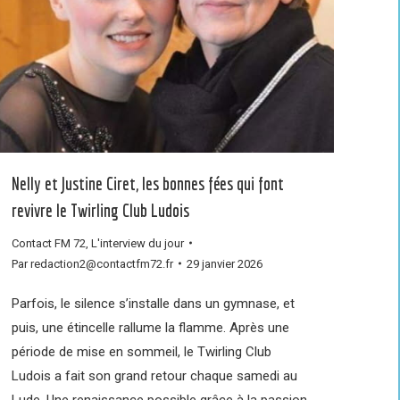
Nelly et Justine Ciret, les bonnes fées qui font
revivre le Twirling Club Ludois
Contact FM 72
,
L'interview du jour
Par
redaction2@contactfm72.fr
29 janvier 2026
Parfois, le silence s’installe dans un gymnase, et
puis, une étincelle rallume la flamme. Après une
période de mise en sommeil, le Twirling Club
Ludois a fait son grand retour chaque samedi au
Lude. Une renaissance possible grâce à la passion