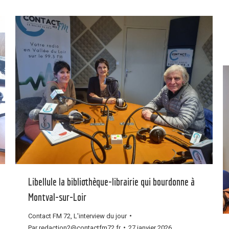
Libellule la bibliothèque-librairie qui bourdonne à
Montval-sur-Loir
Contact FM 72
,
L'interview du jour
Par
redaction2@contactfm72.fr
27 janvier 2026