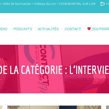
 Allée de Normandie • Château-du-Loir • 72500 MONTVAL-SUR-LOIR
t'
ADIO
PODCASTS
ACTUALITÉS
CONTACT
SOUTENIR
DE LA CATÉGORIE :
L’INTERVI