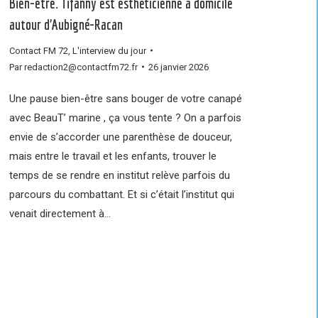
Bien-être. Tifanny est esthéticienne à domicile
autour d’Aubigné-Racan
Contact FM 72
,
L'interview du jour
Par
redaction2@contactfm72.fr
26 janvier 2026
Une pause bien-être sans bouger de votre canapé
avec BeauT’ marine , ça vous tente ? On a parfois
envie de s’accorder une parenthèse de douceur,
mais entre le travail et les enfants, trouver le
temps de se rendre en institut relève parfois du
parcours du combattant. Et si c’était l’institut qui
venait directement à…