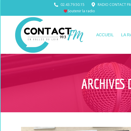
02.43.79.50.15
RADIO CONTACT FM •
Soutenir la radio
ACCUEIL
LA R
ARCHIVES 