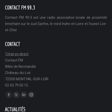
CONTACT FM 99.3
Contact FM 99.3 est une radio associative locale de proximité
émettant sur le sud Sarthe, le nord Indre-et-Loire et l’ouest Loir-
et-Cher.
CONTACT
Tchat en direct
Contact FM
Allée de Normandie
Château-du-Loir
72500 MONTVAL-SUR-LOIR
02 43 79 50 15
Trouvez nous sur :
Facebook
X
LinkedIn
Instagram
page
page
page
page
ACTUALITÉS
opens
opens
opens
opens