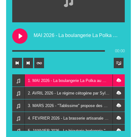
MAI 2026 - La boulangerie La Polka au Mans emploie une patissière malentendante
00:00
1. MAI 2026 - La boulangerie La Polka au Mans emploie une patissière malentendante
2. AVRIL 2026 - Le régime cétogène par Sylvie Kraft-Bellamy du Mans qui a développé des compléments alimentaires testés par la recherche médicale en Europe
3. MARS 2026 - "Tablissime" propose des expériences gastronomiques uniques dans des lieux insolites de Sarthe
4. FEVRIER 2026 - La brasserie artisanale "Planète 9" à Rouillon
5. JANVIER 2026 - La bijouterie horlogerie "Les gardiens du temps" au Mans