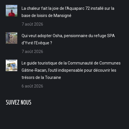
in
in
in
in
La chaleur fait la joie de l’Aquaparc 72 installé sur la
new
new
new
new
base de loisirs de Mansigné
window
window
window
window
7 août 2026
Qui veut adopter Osha, pensionnaire du refuge SPA
d’Yvré l’Evêque ?
7 août 2026
Le guide touristique de la Communauté de Communes
Gâtine-Racan, l’outil indispensable pour découvrir les
trésors de la Touraine
6 août 2026
SUIVEZ NOUS