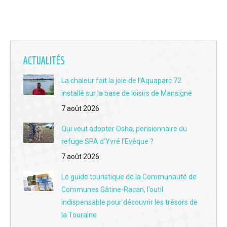
6. DECEMBRE 2025 - L'entreprise sarthoise "Terramedis" qui cultive le chanvre biologique et vend des produits à base de CBD
7. NOVEMBRE 2025 - L'entreprise "Ça ira encore mieux demain" au Mans permet de réussir son retour au travail après une longue absence
8. OCTOBRE 2025 - L'entreprise Breen au Mans crée du mobilier 100% en carton
ACTUALITÉS
La chaleur fait la joie de l’Aquaparc 72
installé sur la base de loisirs de Mansigné
7 août 2026
Qui veut adopter Osha, pensionnaire du
refuge SPA d’Yvré l’Evêque ?
7 août 2026
Le guide touristique de la Communauté de
Communes Gâtine-Racan, l’outil
indispensable pour découvrir les trésors de
la Touraine